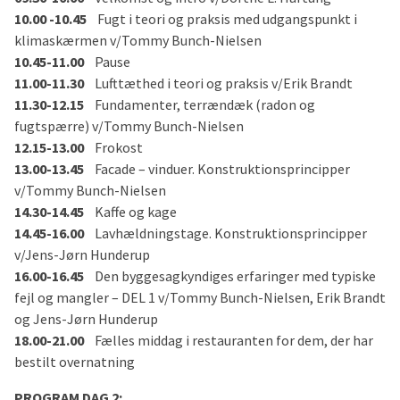
10.00 -10.45
Fugt i teori og praksis med udgangspunkt i
klimaskærmen v/Tommy Bunch-Nielsen
10.45-11.00
Pause
11.00-11.30
Lufttæthed i teori og praksis v/Erik Brandt
11.30-12.15
Fundamenter, terrændæk (radon og
fugtspærre) v/Tommy Bunch-Nielsen
12.15-13.00
Frokost
13.00-13.45
Facade – vinduer. Konstruktionsprincipper
v/Tommy Bunch-Nielsen
14.30-14.45
Kaffe og kage
14.45-16.00
Lavhældningstage. Konstruktionsprincipper
v/Jens-Jørn Hunderup
16.00-16.45
Den byggesagkyndiges erfaringer med typiske
fejl og mangler – DEL 1 v/Tommy Bunch-Nielsen, Erik Brandt
og Jens-Jørn Hunderup
18.00-21.00
Fælles middag i restauranten for dem, der har
bestilt overnatning
PROGRAM DAG 2: