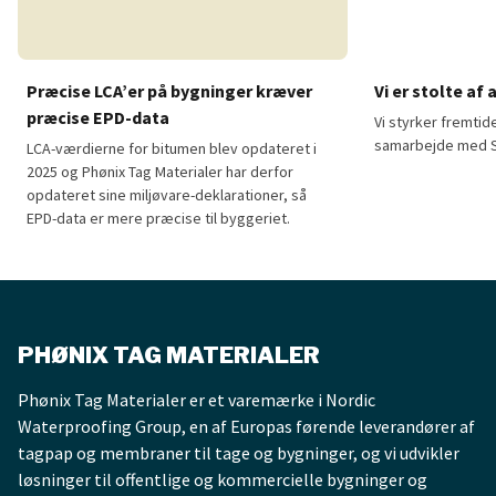
Præcise LCA’er på bygninger kræver
Vi er stolte af
præcise EPD-data
Vi styrker fremti
samarbejde med S
LCA-værdierne for bitumen blev opdateret i
2025 og Phønix Tag Materialer har derfor
opdateret sine miljøvare-deklarationer, så
EPD-data er mere præcise til byggeriet.
Præcise LCA’er på bygninger kræver præcise EPD-data
Vi er stolte af a
PHØNIX TAG MATERIALER
Phønix Tag Materialer er et varemærke i Nordic
Waterproofing Group, en af Europas førende leverandører af
tagpap og membraner til tage og bygninger, og vi udvikler
løsninger til offentlige og kommercielle bygninger og