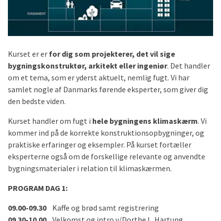
Kurset er er
for dig som projekterer, det vil sige
bygningskonstruktør, arkitekt eller ingeniør
. Det handler
om et tema, som er yderst aktuelt, nemlig fugt. Vi har
samlet nogle af Danmarks førende eksperter, som giver dig
den bedste viden.
Kurset handler om fugt i
hele bygningens klimaskærm
. Vi
kommer ind på de korrekte konstruktionsopbygninger, og
praktiske erfaringer og eksempler. På kurset fortæller
eksperterne også om de forskellige relevante og anvendte
bygningsmaterialer i relation til klimaskærmen.
PROGRAM DAG 1:
09.00-09.30
Kaffe og brød samt registrering
09.30-10.00
Velkomst og intro v/Dorthe L. Hartung