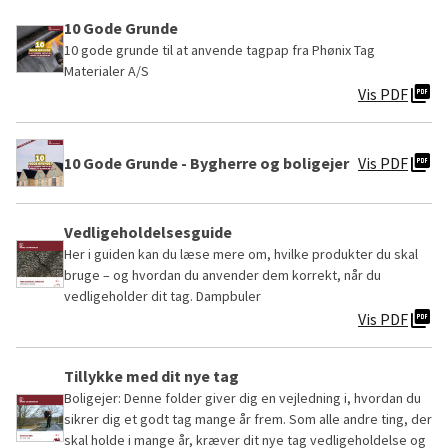
10 Gode Grunde
10 gode grunde til at anvende tagpap fra Phønix Tag
Materialer A/S
picture_as_pdf
Vis PDF
picture_as_pdf
10 Gode Grunde - Bygherre og boligejer
Vis PDF
Vedligeholdelsesguide
Her i guiden kan du læse mere om, hvilke produkter du skal
bruge – og hvordan du anvender dem korrekt, når du
vedligeholder dit tag. Dampbuler
picture_as_pdf
Vis PDF
Tillykke med dit nye tag
Boligejer: Denne folder giver dig en vejledning i, hvordan du
sikrer dig et godt tag mange år frem. Som alle andre ting, der
skal holde i mange år, kræver dit nye tag vedligeholdelse og