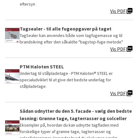
eftersyn
picture_as_pdf
Vis PDF
Tagsealer - til alle fugeopgaver på taget
TagSealer kan anvendes både som tagfugemasse og til
brandsikring efter den såkaldte "bagstop-fuge metode"
picture_as_pdf
Vis PDF
PTM Haloten STEEL
Undertag til stålpladetage - PTM Haloten® STEEL er
specialudviklet til at give det bedste underlag for
stålpladetage.
picture_as_pdf
Vis PDF
Sådan udnytter du den 5. facade - vælg den bedste
løsning: Grønne tage, tagterrasser og solceller
Eksempler på, hvordan du kan udnytte tagfladen med
forskellige typer af grønne tage, tagterrasser og