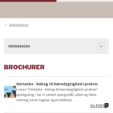
Vidensbasen
navigate_before
expand_less
VIDENSBASEN
BROCHURER
Omtanke - bidrag til bæredygtighed i praksis
I vores "Omtanke - bidrag til bæredygtighed i praksis"
opslagsbog - har vi samlet spørgsmål, viden og fakta
omkring vores tagpap og produktion.
picture_as_pdf
Vis PDF