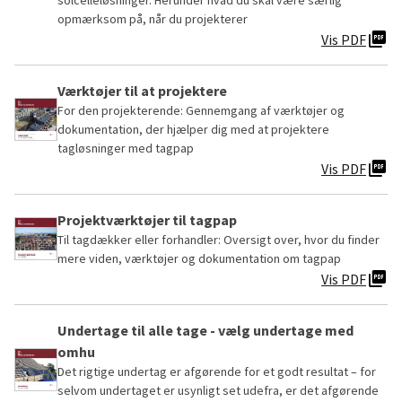
solcelleløsninger. Herunder hvad du skal være særlig
opmærksom på, når du projekterer
picture_as_pdf
Vis PDF
Værktøjer til at projektere
For den projekterende: Gennemgang af værktøjer og
dokumentation, der hjælper dig med at projektere
tagløsninger med tagpap
picture_as_pdf
Vis PDF
Projektværktøjer til tagpap
Til tagdækker eller forhandler: Oversigt over, hvor du finder
mere viden, værktøjer og dokumentation om tagpap
picture_as_pdf
Vis PDF
Undertage til alle tage - vælg undertage med
omhu
Det rigtige undertag er afgørende for et godt resultat – for
selvom undertaget er usynligt set udefra, er det afgørende