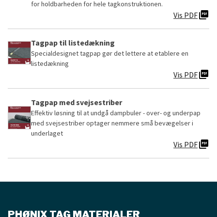
for holdbarheden for hele tagkonstruktionen.
picture_as_pdf
Vis PDF
Tagpap til listedækning
Specialdesignet tagpap gør det lettere at etablere en
listedækning
picture_as_pdf
Vis PDF
Tagpap med svejsestriber
Effektiv løsning til at undgå dampbuler - over- og underpap
med svejsestriber optager nemmere små bevægelser i
underlaget
picture_as_pdf
Vis PDF
PHØNIX TAG MATERIALER