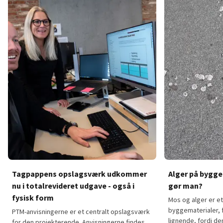
Tagpappens opslagsværk udkommer
Alger på bygge
nu i totalrevideret udgave - også i
gør man?
fysisk form
Mos og alger er e
byggematerialer, 
PTM-anvisningerne er et centralt opslagsværk
lignende, fordi d
for den projekterende. Anvisningerne findes