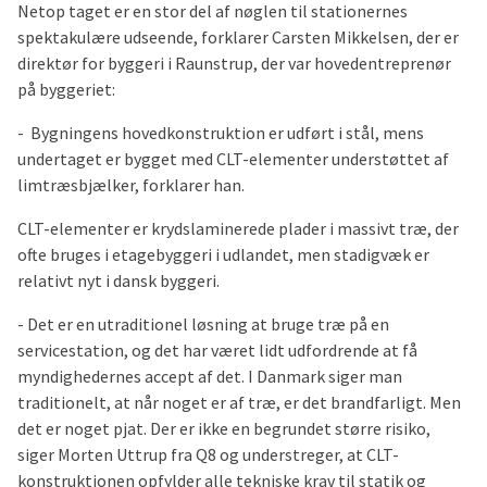
Netop taget er en stor del af nøglen til stationernes
spektakulære udseende, forklarer Carsten Mikkelsen, der er
direktør for byggeri i Raunstrup, der var hovedentreprenør
på byggeriet:
- Bygningens hovedkonstruktion er udført i stål, mens
undertaget er bygget med CLT-elementer understøttet af
limtræsbjælker, forklarer han.
CLT-elementer er krydslaminerede plader i massivt træ, der
ofte bruges i etagebyggeri i udlandet, men stadigvæk er
relativt nyt i dansk byggeri.
- Det er en utraditionel løsning at bruge træ på en
servicestation, og det har været lidt udfordrende at få
myndighedernes accept af det. I Danmark siger man
traditionelt, at når noget er af træ, er det brandfarligt. Men
det er noget pjat. Der er ikke en begrundet større risiko,
siger Morten Uttrup fra Q8 og understreger, at CLT-
konstruktionen opfylder alle tekniske krav til statik og