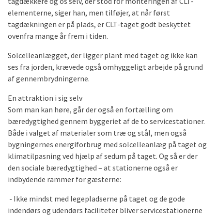
tagdækkere og os selv, der stod for monteringen af CLT-
elementerne, siger han, men tilføjer, at når først
tagdækningen er på plads, er CLT-taget godt beskyttet
ovenfra mange år frem i tiden.
Solcelleanlægget, der ligger plant med taget og ikke kan
ses fra jorden, krævede også omhyggeligt arbejde på grund
af gennembrydningerne.
En attraktion i sig selv
Som man kan høre, går der også en fortælling om
bæredygtighed gennem byggeriet af de to servicestationer.
Både i valget af materialer som træ og stål, men også
bygningernes energiforbrug med solcelleanlæg på taget og
klimatilpasning ved hjælp af sedum på taget. Og så er der
den sociale bæredygtighed – at stationerne også er
indbydende rammer for gæsterne:
- Ikke mindst med legepladserne på taget og de gode
indendørs og udendørs faciliteter bliver servicestationerne