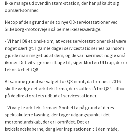
ikke mange ud over din stam-station, der har påkaldt sig
opmærksomhed.
Netop af den grund er de to nye Q8-servicestationer ved
Silkeborg-motorvejen så bemærkelsesværdige.
- Vi har i Q8 et ønske om, at vores servicestationer skal være
noget særligt. I gamle dage i servicestationernes barndom
gjorde man meget ud af dem, og de var nærmest nogle små
ikoner. Det vil vi gerne tilbage til, siger Morten Uttrup, der er
teknisk chef i Q8.
Af samme grund var valget for Q8 nemt, da firmaet i 2016
skulle vælge det arkitektfirma, der skulle stå for Q8’s tilbud
på Vejdirektoratets udbud af servicestationer.
- Vi valgte arkitektfirmaet Snøhetta på grund af deres
spektakulære løsning, der tager udgangspunkt i det
morænelandskab, der er i området. Det er
istidslandskaberne, der giver inspirationen til den måde,