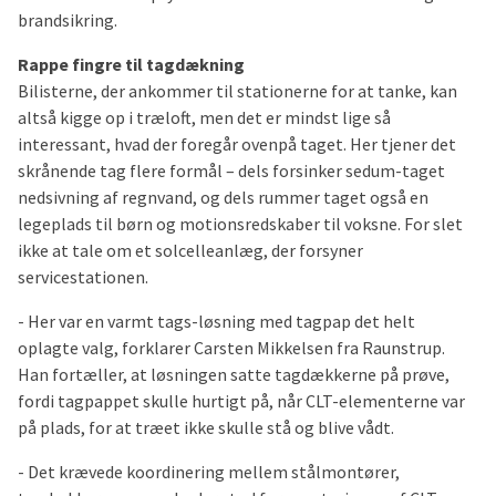
brandsikring.
Rappe fingre til tagdækning
Bilisterne, der ankommer til stationerne for at tanke, kan
altså kigge op i træloft, men det er mindst lige så
interessant, hvad der foregår ovenpå taget. Her tjener det
skrånende tag flere formål – dels forsinker sedum-taget
nedsivning af regnvand, og dels rummer taget også en
legeplads til børn og motionsredskaber til voksne. For slet
ikke at tale om et solcelleanlæg, der forsyner
servicestationen.
- Her var en varmt tags-løsning med tagpap det helt
oplagte valg, forklarer Carsten Mikkelsen fra Raunstrup.
Han fortæller, at løsningen satte tagdækkerne på prøve,
fordi tagpappet skulle hurtigt på, når CLT-elementerne var
på plads, for at træet ikke skulle stå og blive vådt.
- Det krævede koordinering mellem stålmontører,