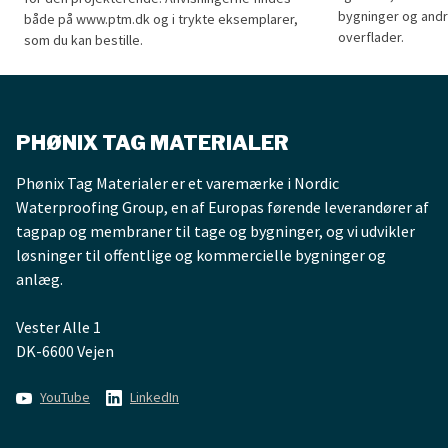
bygninger og andr
både på www.ptm.dk og i trykte eksemplarer,
overflader.
som du kan bestille.
Tagpappens opslagsværk udkommer nu i totalrevideret udgave –
Alger på byggema
PHØNIX TAG MATERIALER
Phønix Tag Materialer er et varemærke i Nordic
Waterproofing Group, en af Europas førende leverandører af
tagpap og membraner til tage og bygninger, og vi udvikler
løsninger til offentlige og kommercielle bygninger og
anlæg.
Vester Alle 1
DK-6600 Vejen
YouTube
LinkedIn