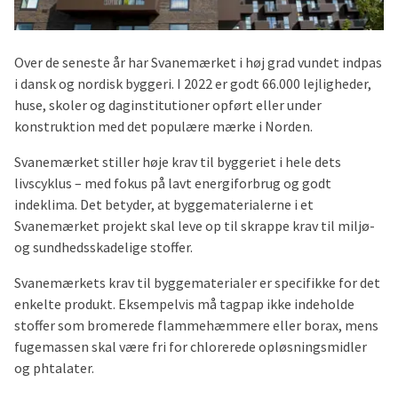
Over de seneste år har Svanemærket i høj grad vundet indpas
i dansk og nordisk byggeri. I 2022 er godt 66.000 lejligheder,
huse, skoler og daginstitutioner opført eller under
konstruktion med det populære mærke i Norden.
Svanemærket stiller høje krav til byggeriet i hele dets
livscyklus – med fokus på lavt energiforbrug og godt
indeklima. Det betyder, at byggematerialerne i et
Svanemærket projekt skal leve op til skrappe krav til miljø-
og sundhedsskadelige stoffer.
Svanemærkets krav til byggematerialer er specifikke for det
enkelte produkt. Eksempelvis må tagpap ikke indeholde
stoffer som bromerede flammehæmmere eller borax, mens
fugemassen skal være fri for chlorerede opløsningsmidler
og phtalater.