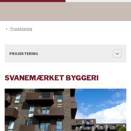
Projektering
navigate_before
expand_less
PROJEKTERING
SVANEMÆRKET BYGGERI