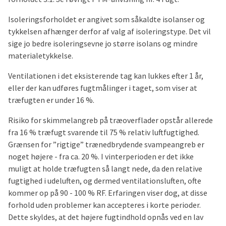
Isoleringsforholdet er angivet som såkaldte isolanser og
tykkelsen afhænger derfor af valg af isoleringstype. Det vil
sige jo bedre isoleringsevne jo større isolans og mindre
materialetykkelse.
Ventilationen i det eksisterende tag kan lukkes efter 1 år,
eller der kan udføres fugtmålinger i taget, som viser at
træfugten er under 16 %.
Risiko for skimmelangreb på træoverflader opstår allerede
fra 16 % træfugt svarende til 75 % relativ luftfugtighed.
Grænsen for ”rigtige” trænedbrydende svampeangreb er
noget højere - fra ca. 20 %. I vinterperioden er det ikke
muligt at holde træfugten så langt nede, da den relative
fugtighed i udeluften, og dermed ventilationsluften, ofte
kommer op på 90 - 100 % RF. Erfaringen viser dog, at disse
forhold uden problemer kan accepteres i korte perioder.
Dette skyldes, at det højere fugtindhold opnås ved en lav