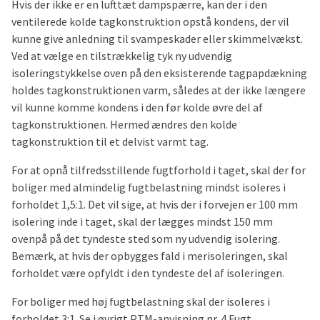
Hvis der ikke er en lufttæt dampspærre, kan der i den
ventilerede kolde tagkonstruktion opstå kondens, der vil
kunne give anledning til svampeskader eller skimmelvækst.
Ved at vælge en tilstrækkelig tyk ny udvendig
isoleringstykkelse oven på den eksisterende tagpapdækning
holdes tagkonstruktionen varm, således at der ikke længere
vil kunne komme kondens i den før kolde øvre del af
tagkonstruktionen. Hermed ændres den kolde
tagkonstruktion til et delvist varmt tag.
For at opnå tilfredsstillende fugtforhold i taget, skal der for
boliger med almindelig fugtbelastning mindst isoleres i
forholdet 1,5:1. Det vil sige, at hvis der i forvejen er 100 mm
isolering inde i taget, skal der lægges mindst 150 mm
ovenpå på det tyndeste sted som ny udvendig isolering.
Bemærk, at hvis der opbygges fald i merisoleringen, skal
forholdet være opfyldt i den tyndeste del af isoleringen.
For boliger med høj fugtbelastning skal der isoleres i
forholdet 3:1. Se i øvrigt PTM-anvisning nr. 4 Fugt.