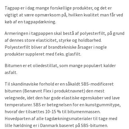
Tagpap er i dag mange forskellige produkter, og det er
vigtigt at være opmærksom på, hvilken kvalitet man får ved
køb af en tagpapdækning.
Armeringen i tagpappen skal bestå af polyesterfilt, på grund
af dennes store elasticitet, styrke og holdbarhed.
Polyesterfilt bliver af brandtekniske årsager i nogle
produkter suppleret med f.eks. glasfilt.
Bitumen er et oliedestillat, som mange populært kalder
asfalt.
Til skandinaviske forhold er en såkaldt SBS-modificeret
bitumen (Benævnt Flex i produktnavnet) den mest
velegnede, idet den har gode elastiske egenskaber ved lave
temperaturer. SBS er betegnelsen for en kunstgummitype,
hvoraf der tilsættes 10-15 % til bitumenmassen.
Hovedparten af alle tagdækningsmaterialer til tage med
lille hældning er i Danmark baseret på SBS-bitumen.