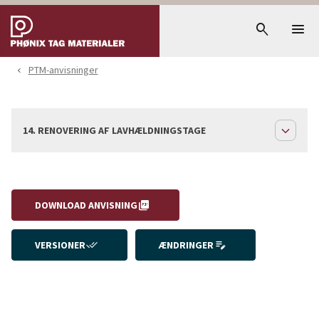
menu
search
PTM-anvisninger
navigate_before
expand_less
14. RENOVERING AF LAVHÆLDNINGSTAGE
picture_as_pdf
DOWNLOAD ANVISNING
done_all
edit_note
VERSIONER
ÆNDRINGER