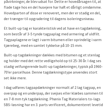
påvirkninger, de blev udsat for. Dette er hovedårsagen til, at
flade tage hos en del husejere har haft et dårligt omdømme.
Hovedparten af disse er renoveret, men der er stadig en del,
der trænger til opgradering til dagens isoleringsniveau.
Et built-up tag er karakteristisk ved at have en tagdækning,
som består af 3-5 tynde tagpaplag med armering af uldfilt.
Tagpaplagene er lagt i varm bitumen eller oprindelig i varm
tjærebeg, med en samlet tykkelse på 10-15 mm.
Built-up tagdækninger dækkes med bitumen og et stenlag
og holder med det rette vedligehold op til 25-30 år. I dag ses
stadig velfungerende built-up tagdækninger, typisk på 1960-
70’er parcelhuse. Denne tagdækningstype anvendes stort
set ikke mere.
I dag udføres tagpapdækninger normalt af 2 lag tagpap, en
overpap og en underpap, der svejses eller klæbes sammen til
en 7-8 mm tyk tagdækning. Phønix Tag Materialers to-lags
SBS-løsning har en 3. parts verificeret, dokumenteret levetid