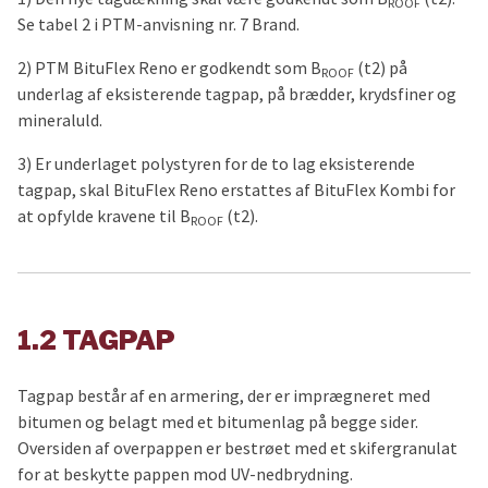
ROOF
Se tabel 2 i PTM-anvisning nr. 7 Brand.
2) PTM BituFlex Reno er godkendt som B
(t2) på
ROOF
underlag af eksisterende tagpap, på brædder, krydsfiner og
mineraluld.
3) Er underlaget polystyren for de to lag eksisterende
tagpap, skal BituFlex Reno erstattes af BituFlex Kombi for
at opfylde kravene til B
(t2).
ROOF
1.2 TAGPAP
Tagpap består af en armering, der er imprægneret med
bitumen og belagt med et bitumenlag på begge sider.
Oversiden af overpappen er bestrøet med et skifergranulat
for at beskytte pappen mod UV-nedbrydning.