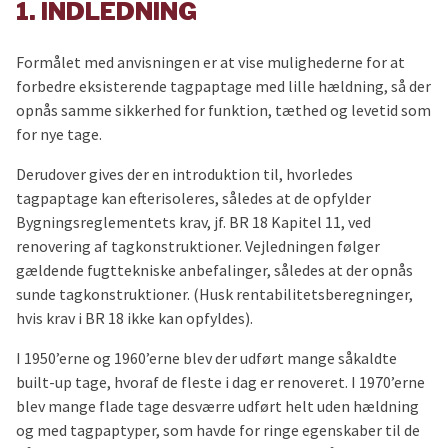
1. INDLEDNING
Formålet med anvisningen er at vise mulighederne for at
forbedre eksisterende tagpaptage med lille hældning, så der
opnås samme sikkerhed for funktion, tæthed og levetid som
for nye tage.
Derudover gives der en introduktion til, hvorledes
tagpaptage kan efterisoleres, således at de opfylder
Bygningsreglementets krav, jf. BR 18 Kapitel 11, ved
renovering af tagkonstruktioner. Vejledningen følger
gældende fugttekniske anbefalinger, således at der opnås
sunde tagkonstruktioner. (Husk rentabilitetsberegninger,
hvis krav i BR 18 ikke kan opfyldes).
I 1950’erne og 1960’erne blev der udført mange såkaldte
built-up tage, hvoraf de fleste i dag er renoveret. I 1970’erne
blev mange flade tage desværre udført helt uden hældning
og med tagpaptyper, som havde for ringe egenskaber til de