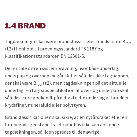
1.4 BRAND
Tagdækninger skal være brandklassificeret mindst som B
roof
(t2) i henhold til prøvningsstandard TS 1187 og
klassifikationsstandarden EN 13501-5.
Der er tale om en systemprøvning, hvor både underlag,
underpap og overpap indgår. Det er således ikke tagpappen,
der skal være B
(t2), men tagdækningen på det aktuelle
roof
underlag. En tagpapspecifikation af over- og underpap skal
således være godkendt på det aktuelle underlag af brædder,
krydsfiner, mineraluld eller polystyren.
Brandklassifikationen skal sikre, at en nytårsraket eller en
brændende genstand fra et nabohus ikke kan antænde
tagdækningen, så ilden spredes til den øvrige