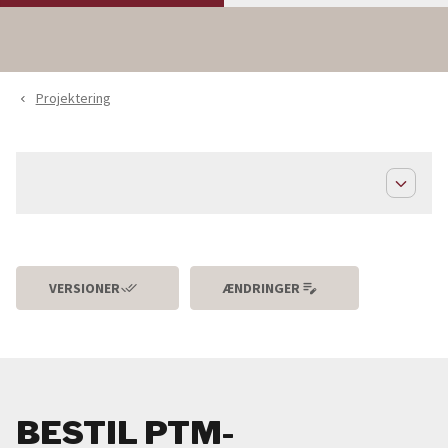
Projektering
navigate_before
expand_less
done_all
edit_note
VERSIONER
ÆNDRINGER
BESTIL PTM-