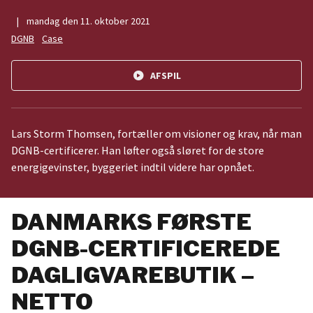
|
mandag den 11. oktober 2021
DGNB
Case
play_circle
AFSPIL
Lars Storm Thomsen, fortæller om visioner og krav, når man
DGNB-certificerer. Han løfter også sløret for de store
energigevinster, byggeriet indtil videre har opnået.
DANMARKS FØRSTE
DGNB-CERTIFICEREDE
DAGLIGVAREBUTIK –
NETTO