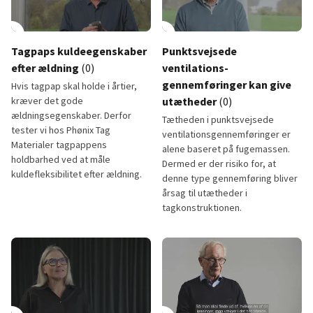
lay_circle
play_circle
Tagpaps kuldeegenskaber
Punktsvejsede
efter ældning
(0)
ventilations-
gennemføringer kan give
Hvis tagpap skal holde i årtier,
kræver det gode
utætheder
(0)
ældningsegenskaber. Derfor
Tætheden i punktsvejsede
tester vi hos Phønix Tag
ventilationsgennemføringer er
Materialer tagpappens
alene baseret på fugemassen.
holdbarhed ved at måle
Dermed er der risiko for, at
kuldefleksibilitet efter ældning.
denne type gennemføring bliver
årsag til utætheder i
tagkonstruktionen.
Tagpaps kuldeegenskaber efter ældning
Punktsvejsede ventilations- g
2:33