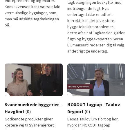
entreprenører og ingeniører.
tagbelægningen beskytte mod
Konsekvensen kan i værste fald
indtrængende fugt. Hvis
være ulovlige bygninger, som
undertaget ikke er udført
man må udskifte tagdækningen
korrekt, kan det give store
på.
byggetekniske problemer. I
dette afsnit af Tagkanalen guider
fugt- og byggeeksperten Søren
Blumensaat Pedersen dig til valg
af det rigtige undertag.
Brandkrav for tagpap
Vælg et sikkert undertag og un
lay_circle
5:45
play_circle
Svanemærkede byggerier -
NOXOUT tagpap - Taulov
Havglimt
(0)
Dryport
(0)
Godkendte produkter giver
Besøg Taulov Dry Port og hør,
kortere vej til Svanemærket
hvordan NOXOUT tagpap