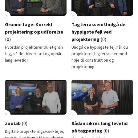
lay_circle
17:28
play_circle
Grønne tage: Korrekt
Tagterrassen: Undgå de
projektering og udførelse
hyppigste fejl ved
(0)
projektering
(0)
Hvordan projekterer du et grøn
Undgå de hyppigste fejl når du
tag, så det bliver tæt og opnår
projekterer tagterrasser med
lang levetid?
høje til konstruktion og
projektering
Grønne tage: Korrekt projektering og udførelse
Tagterrassen: Undgå de hyppigst
lay_circle
8:47
play_circle
zoolab
(0)
Sådan sikres lang levetid
på tagpaptag
(0)
Digitale projekteringsværktøjer,
som du kan bruge til projektere