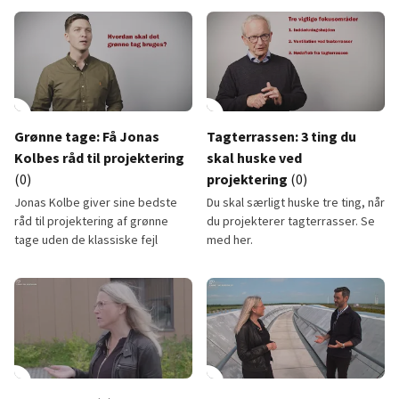
Hældningstag
Parkeringsdæk
lay_circle
2:08
play_circle
Grønne tage: Få Jonas
Tagterrassen: 3 ting du
Kolbes råd til projektering
skal huske ved
(0)
projektering
(0)
Jonas Kolbe giver sine bedste
Du skal særligt huske tre ting, når
råd til projektering af grønne
du projekterer tagterrasser. Se
tage uden de klassiske fejl
med her.
Grønne tage: Få Jonas Kolbes råd til projektering
Tagterrassen: 3 ting du skal hu
lay_circle
5:01
play_circle