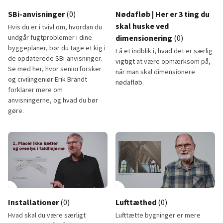
lay_circle
play_circle
SBi-anvisninger
(0)
Nødafløb | Her er 3 ting du
skal huske ved
Hvis du er i tvivl om, hvordan du
undgår fugtproblemer i dine
dimensionering
(0)
byggeplaner, bør du tage et kig i
Få et indblik i, hvad det er særlig
de opdaterede SBi-anvisninger.
vigtigt at være opmærksom på,
Se med her, hvor seniorforsker
når man skal dimensionere
og civilingeniør Erik Brandt
nødafløb.
forklarer mere om
anvisningerne, og hvad du bør
gøre.
SBi-anvisninger
Nødafløb
lay_circle
1:37
play_circle
Installationer
(0)
Lufttæthed
(0)
Hvad skal du være særligt
Lufttætte bygninger er mere