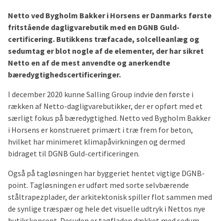
Netto ved Bygholm Bakker i Horsens er Danmarks første
fritstående dagligvarebutik med en DGNB Guld-
certificering. Butikkens træfacade, solcelleanlæg og
sedumtag er blot nogle af de elementer, der har sikret
Netto en af de mest anvendte og anerkendte
bæredygtighedscertificeringer.
I december 2020 kunne Salling Group indvie den første i
rækken af Netto-dagligvarebutikker, der er opført med et
særligt fokus på bæredygtighed. Netto ved Bygholm Bakker
i Horsens er konstrueret primært i træ frem for beton,
hvilket har minimeret klimapåvirkningen og dermed
bidraget til DGNB Guld-certificeringen.
Også på tagløsningen har byggeriet hentet vigtige DGNB-
point. Tagløsningen er udført med sorte selvbærende
ståltrapezplader, der arkitektonisk spiller flot sammen med
de synlige træspær og hele det visuelle udtryk i Nettos nye
butikskoncept. Desuden er tagfladen dækket med sedum,