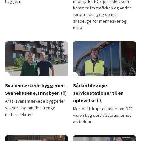
byggeri.
nedbryder NOx-partikler, som
kommer fra trafikken og anden
forbrænding, og som er
skadelige for mennesker og
miljø.
Svanemærkede byggerier - Havglimt
NOXOUT tagpap - Taulov Drypo
lay_circle
2:56
play_circle
Svanemærkede byggerier –
Sådan blev nye
Svanehusene, Irmabyen
(0)
servicestationer til en
oplevelse
(0)
Antal svanemærkede byggerier
vokser. Hør om de strenge
Morten Uttrup fortæller om Q8’s
materialekrav
vision bag servicestationernes
arkitektur
Svanemærkede byggerier – Svanehusene, Irmabyen
Sådan blev nye servicestationer 