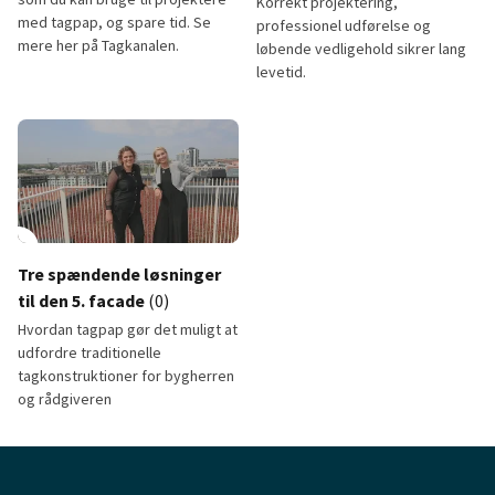
Korrekt projektering,
med tagpap, og spare tid. Se
professionel udførelse og
mere her på Tagkanalen.
løbende vedligehold sikrer lang
levetid.
zoolab
Sådan sikres lang levetid på ta
lay_circle
Tre spændende løsninger
til den 5. facade
(0)
Hvordan tagpap gør det muligt at
udfordre traditionelle
tagkonstruktioner for bygherren
og rådgiveren
Tre spændende løsninger til den 5. facade