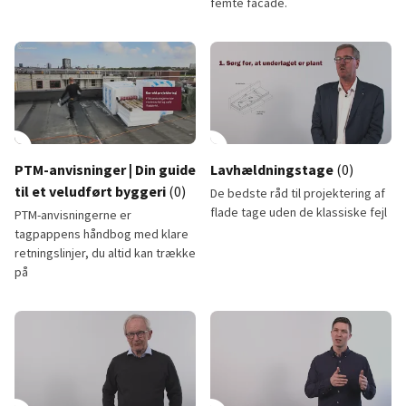
femte facade.
Den byggesagkyndiges 3 typiske fejl
TGA-levetider: Dokumenteret le
lay_circle
2:01
play_circle
PTM-anvisninger | Din guide
Lavhældningstage
(0)
til et veludført byggeri
(0)
De bedste råd til projektering af
flade tage uden de klassiske fejl
PTM-anvisningerne er
tagpappens håndbog med klare
retningslinjer, du altid kan trække
på
PTM-anvisninger | Din guide til et veludført byggeri
Lavhældningstage
12:18