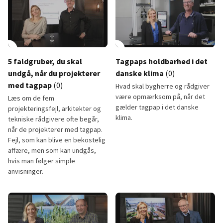
lay_circle
10:46
play_circle
5 faldgruber, du skal
Tagpaps holdbarhed i det
undgå, når du projekterer
danske klima
(0)
med tagpap
(0)
Hvad skal bygherre og rådgiver
være opmærksom på, når det
Læs om de fem
gælder tagpap i det danske
projekteringsfejl, arkitekter og
klima.
tekniske rådgivere ofte begår,
når de projekterer med tagpap.
Fejl, som kan blive en bekostelig
affære, men som kan undgås,
hvis man følger simple
anvisninger.
5 faldgruber, du skal undgå, når du projekterer med tagpap
Tagpaps holdbarhed i det dansk