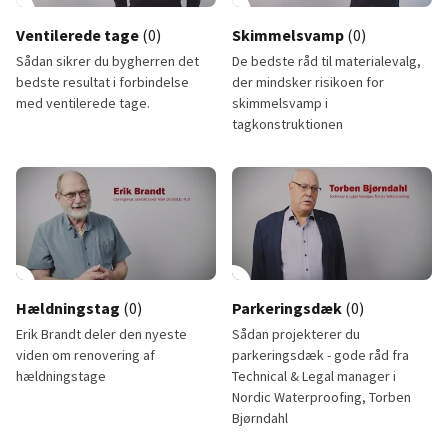
lay_circle
play_circle
Ventilerede tage
(0)
Skimmelsvamp
(0)
Sådan sikrer du bygherren det
De bedste råd til materialevalg,
bedste resultat i forbindelse
der mindsker risikoen for
med ventilerede tage.
skimmelsvamp i
tagkonstruktionen
Ventilerede tage
Skimmelsvamp
lay_circle
12:18
play_circle
Hældningstag
(0)
Parkeringsdæk
(0)
Erik Brandt deler den nyeste
Sådan projekterer du
viden om renovering af
parkeringsdæk - gode råd fra
hældningstage
Technical & Legal manager i
Nordic Waterproofing, Torben
Bjørndahl