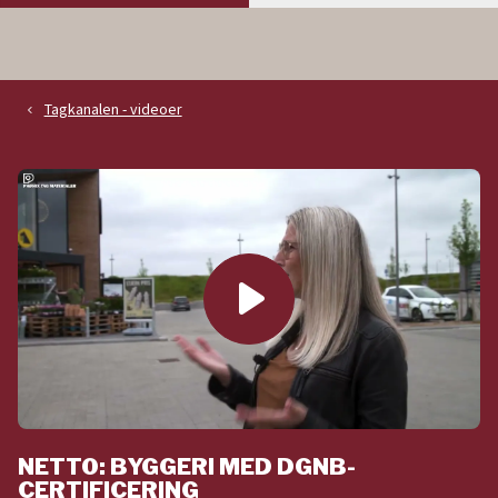
Tagkanalen - videoer
navigate_before
play_arrow
NETTO: BYGGERI MED DGNB-
CERTIFICERING