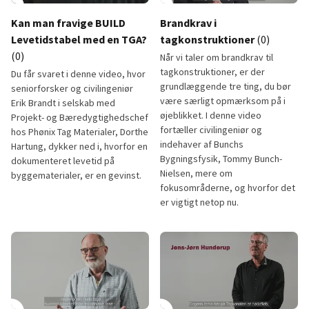
lay_circle
play_circle
Kan man fravige BUILD
Brandkrav i
Levetidstabel med en TGA?
tagkonstruktioner
(0)
(0)
Når vi taler om brandkrav til
tagkonstruktioner, er der
Du får svaret i denne video, hvor
grundlæggende tre ting, du bør
seniorforsker og civilingeniør
være særligt opmærksom på i
Erik Brandt i selskab med
øjeblikket. I denne video
Projekt- og Bæredygtighedschef
fortæller civilingeniør og
hos Phønix Tag Materialer, Dorthe
indehaver af Bunchs
Hartung, dykker ned i, hvorfor en
Bygningsfysik, Tommy Bunch-
dokumenteret levetid på
Nielsen, mere om
byggematerialer, er en gevinst.
fokusområderne, og hvorfor det
er vigtigt netop nu.
Kan man fravige BUILD Levetidstabel med en TGA?
Brandkrav i tagkonstruktioner
1:01