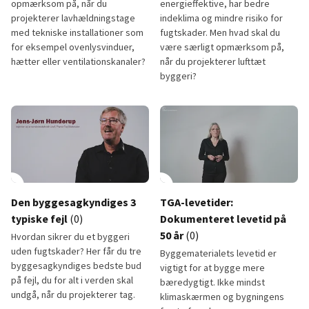
opmærksom på, når du
energieffektive, har bedre
projekterer lavhældningstage
indeklima og mindre risiko for
med tekniske installationer som
fugtskader. Men hvad skal du
for eksempel ovenlysvinduer,
være særligt opmærksom på,
hætter eller ventilationskanaler?
når du projekterer lufttæt
byggeri?
Installationer
Lufttæthed
lay_circle
0:56
play_circle
Den byggesagkyndiges 3
TGA-levetider:
typiske fejl
(0)
Dokumenteret levetid på
50 år
(0)
Hvordan sikrer du et byggeri
uden fugtskader? Her får du tre
Byggematerialets levetid er
byggesagkyndiges bedste bud
vigtigt for at bygge mere
på fejl, du for alt i verden skal
bæredygtigt. Ikke mindst
undgå, når du projekterer tag.
klimaskærmen og bygningens