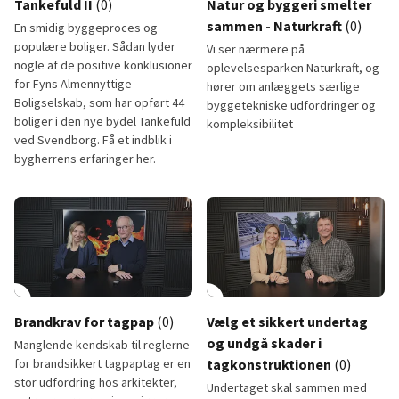
Tankefuld II
(0)
Natur og byggeri smelter
sammen - Naturkraft
(0)
En smidig byggeproces og
populære boliger. Sådan lyder
Vi ser nærmere på
nogle af de positive konklusioner
oplevelsesparken Naturkraft, og
for Fyns Almennyttige
hører om anlæggets særlige
Boligselskab, som har opført 44
byggetekniske udfordringer og
boliger i den nye bydel Tankefuld
kompleksibilitet
ved Svendborg. Få et indblik i
bygherrens erfaringer her.
Tankefuld II
Natur og byggeri smelter samm
lay_circle
9:46
play_circle
Brandkrav for tagpap
(0)
Vælg et sikkert undertag
og undgå skader i
Manglende kendskab til reglerne
for brandsikkert tagpaptag er en
tagkonstruktionen
(0)
stor udfordring hos arkitekter,
Undertaget skal sammen med