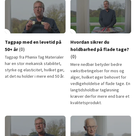
lay_circle
play_circle
Tagpap med en levetid på
Hvordan sikrer du
50+ år
(0)
holdbarhed på flade tage?
(0)
Tagpap fra Phønix Tag Materialer
har en stor mekanisk stabilitet,
Mere nedbør betyder bedre
styrke og elasticitet, hvilket gør,
vækstbetingelser for mos og
at det nu holder i mere end 50 år.
alger, hvilket øger behovet for
vedligeholdelse af flade tage. En
langtidsholdbar tagløsning
kræver derfor mere end bare et
kvalitetsprodukt.
Tagpap med en levetid på 50+ år
Hvordan sikrer du holdbarhed p