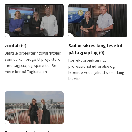
Tagpaps holdbarhed i det danske klima
Grønne tage: Korrekt projekter
lay_circle
8:47
play_circle
zoolab
(0)
Sådan sikres lang levetid
på tagpaptag
(0)
Digitale projekteringsværktøjer,
som du kan bruge til projektere
Korrekt projektering,
med tagpap, og spare tid. Se
professionel udførelse og
mere her på Tagkanalen.
løbende vedligehold sikrer lang
levetid.
zoolab
Sådan sikres lang levetid på ta
lay_circle