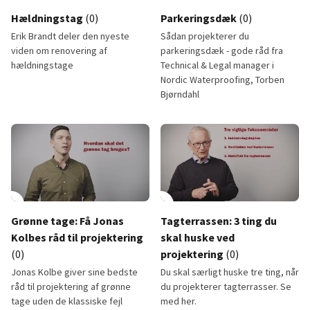
lay_circle
play_circle
Hældningstag
(0)
Parkeringsdæk
(0)
Erik Brandt deler den nyeste
Sådan projekterer du
viden om renovering af
parkeringsdæk - gode råd fra
hældningstage
Technical & Legal manager i
Nordic Waterproofing, Torben
Bjørndahl
Hældningstag
Parkeringsdæk
lay_circle
2:08
play_circle
Grønne tage: Få Jonas
Tagterrassen: 3 ting du
Kolbes råd til projektering
skal huske ved
(0)
projektering
(0)
Jonas Kolbe giver sine bedste
Du skal særligt huske tre ting, når
råd til projektering af grønne
du projekterer tagterrasser. Se
tage uden de klassiske fejl
med her.