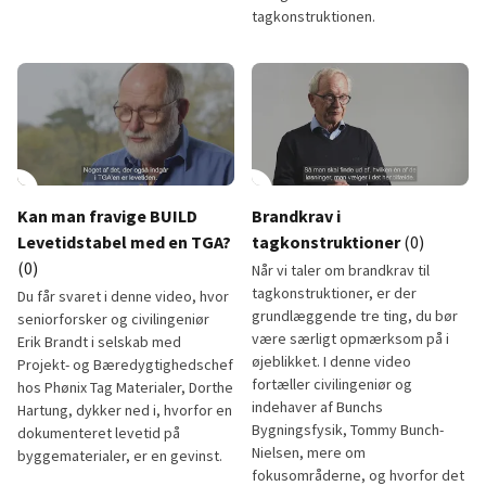
tagkonstruktionen.
Tagpaps kuldeegenskaber efter ældning
Punktsvejsede ventilations- g
lay_circle
2:33
play_circle
Kan man fravige BUILD
Brandkrav i
Levetidstabel med en TGA?
tagkonstruktioner
(0)
(0)
Når vi taler om brandkrav til
tagkonstruktioner, er der
Du får svaret i denne video, hvor
grundlæggende tre ting, du bør
seniorforsker og civilingeniør
være særligt opmærksom på i
Erik Brandt i selskab med
øjeblikket. I denne video
Projekt- og Bæredygtighedschef
fortæller civilingeniør og
hos Phønix Tag Materialer, Dorthe
indehaver af Bunchs
Hartung, dykker ned i, hvorfor en
Bygningsfysik, Tommy Bunch-
dokumenteret levetid på
Nielsen, mere om
byggematerialer, er en gevinst.
fokusområderne, og hvorfor det