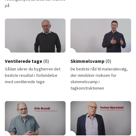
på
PTM-anvisninger | Din guide til et veludført byggeri
Lavhældningstage
lay_circle
12:18
play_circle
Ventilerede tage
(0)
Skimmelsvamp
(0)
Sådan sikrer du bygherren det
De bedste råd til materialevalg,
bedste resultat i forbindelse
der mindsker risikoen for
med ventilerede tage.
skimmelsvamp i
tagkonstruktionen
Ventilerede tage
Skimmelsvamp
12:18