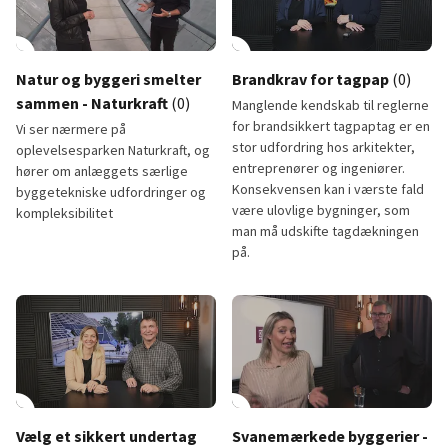
lay_circle
8:58
play_circle
Natur og byggeri smelter
Brandkrav for tagpap
(0)
sammen - Naturkraft
(0)
Manglende kendskab til reglerne
for brandsikkert tagpaptag er en
Vi ser nærmere på
stor udfordring hos arkitekter,
oplevelsesparken Naturkraft, og
entreprenører og ingeniører.
hører om anlæggets særlige
Konsekvensen kan i værste fald
byggetekniske udfordringer og
være ulovlige bygninger, som
kompleksibilitet
man må udskifte tagdækningen
på.
Natur og byggeri smelter sammen - Naturkraft
Brandkrav for tagpap
lay_circle
6:58
play_circle
Vælg et sikkert undertag
Svanemærkede byggerier -