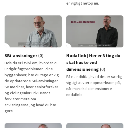
er vigtigt netop nu.
Kan man fravige BUILD Levetidstabel med en TGA?
Brandkrav i tagkonstruktioner
lay_circle
1:01
play_circle
SBi-anvisninger
(0)
Nødafløb | Her er 3 ting du
skal huske ved
Hvis du er i tvivl om, hvordan du
undgår fugtproblemer i dine
dimensionering
(0)
byggeplaner, bør du tage et kig i
Få et indblik i, hvad det er særlig
de opdaterede SBi-anvisninger.
vigtigt at være opmærksom på,
Se med her, hvor seniorforsker
når man skal dimensionere
og civilingeniør Erik Brandt
nødafløb.
forklarer mere om
anvisningerne, og hvad du bør
gøre.
SBi-anvisninger
Nødafløb