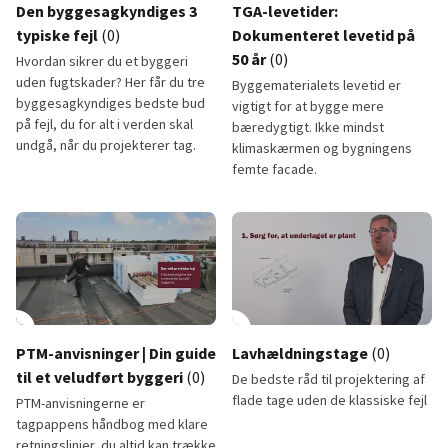
Den byggesagkyndiges 3
TGA-levetider:
typiske fejl
(0)
Dokumenteret levetid på
50 år
(0)
Hvordan sikrer du et byggeri
uden fugtskader? Her får du tre
Byggematerialets levetid er
byggesagkyndiges bedste bud
vigtigt for at bygge mere
på fejl, du for alt i verden skal
bæredygtigt. Ikke mindst
undgå, når du projekterer tag.
klimaskærmen og bygningens
femte facade.
Den byggesagkyndiges 3 typiske fejl
TGA-levetider: Dokumenteret le
lay_circle
2:01
play_circle
PTM-anvisninger | Din guide
Lavhældningstage
(0)
til et veludført byggeri
(0)
De bedste råd til projektering af
flade tage uden de klassiske fejl
PTM-anvisningerne er
tagpappens håndbog med klare
retningslinjer, du altid kan trække