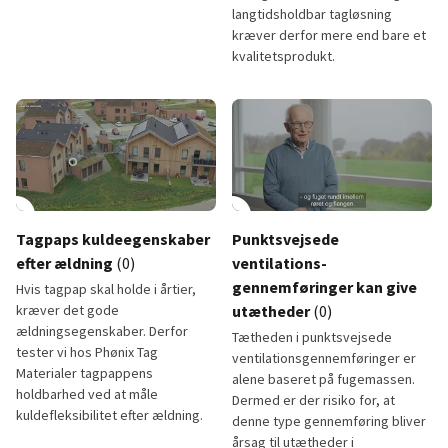
langtidsholdbar tagløsning
kræver derfor mere end bare et
kvalitetsprodukt.
Tagpap med en levetid på 50+ år
Hvordan sikrer du holdbarhed p
lay_circle
play_circle
Tagpaps kuldeegenskaber
Punktsvejsede
efter ældning
(0)
ventilations-
gennemføringer kan give
Hvis tagpap skal holde i årtier,
kræver det gode
utætheder
(0)
ældningsegenskaber. Derfor
Tætheden i punktsvejsede
tester vi hos Phønix Tag
ventilationsgennemføringer er
Materialer tagpappens
alene baseret på fugemassen.
holdbarhed ved at måle
Dermed er der risiko for, at
kuldefleksibilitet efter ældning.
denne type gennemføring bliver
årsag til utætheder i