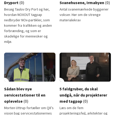
Dryport
(0)
Svanehusene, Irmabyen
(0)
Besøg Taulov Dry Port og hør,
Antal svanemærkede byggerier
hvordan NOXOUT tagpap
vokser. Hør om de strenge
nedbryder NOx-partikler, som
materialekrav
kommer fra trafikken og anden
forbrænding, og som er
skadelige for mennesker og
miljø.
NOXOUT tagpap - Taulov Dryport
Svanemærkede byggerier – Sva
lay_circle
13:19
play_circle
Sådan blev nye
5 faldgruber, du skal
servicestationer til en
undgå, når du projekterer
oplevelse
(0)
med tagpap
(0)
Morten Uttrup fortæller om Q8’s
Læs om de fem
vision bag servicestationernes
projekteringsfejl, arkitekter og