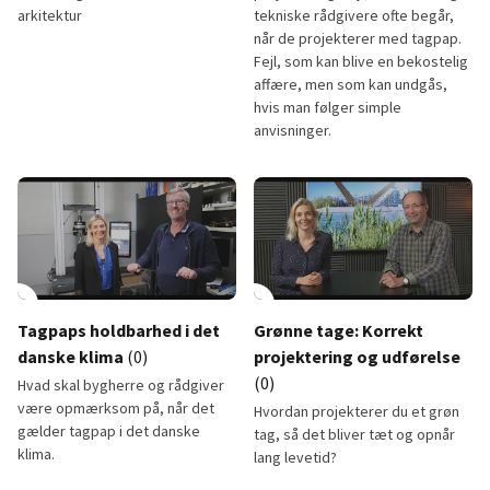
arkitektur
tekniske rådgivere ofte begår,
når de projekterer med tagpap.
Fejl, som kan blive en bekostelig
affære, men som kan undgås,
hvis man følger simple
anvisninger.
Sådan blev nye servicestationer til en oplevelse
5 faldgruber, du skal undgå, nå
lay_circle
13:23
play_circle
Tagpaps holdbarhed i det
Grønne tage: Korrekt
danske klima
(0)
projektering og udførelse
(0)
Hvad skal bygherre og rådgiver
være opmærksom på, når det
Hvordan projekterer du et grøn
gælder tagpap i det danske
tag, så det bliver tæt og opnår
klima.
lang levetid?