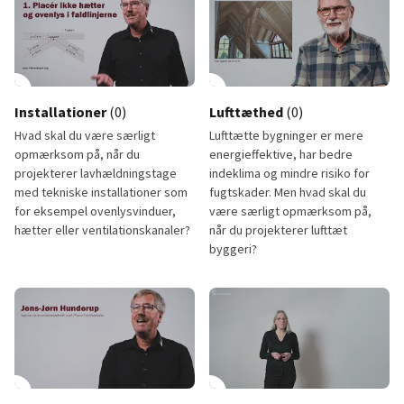
lay_circle
1:37
play_circle
Installationer
(0)
Lufttæthed
(0)
Hvad skal du være særligt
Lufttætte bygninger er mere
opmærksom på, når du
energieffektive, har bedre
projekterer lavhældningstage
indeklima og mindre risiko for
med tekniske installationer som
fugtskader. Men hvad skal du
for eksempel ovenlysvinduer,
være særligt opmærksom på,
hætter eller ventilationskanaler?
når du projekterer lufttæt
byggeri?
Installationer
Lufttæthed
lay_circle
0:56
play_circle