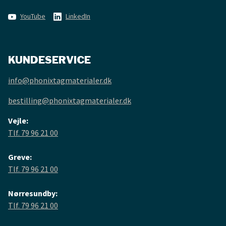
YouTube
LinkedIn
KUNDESERVICE
info@phonixtagmaterialer.dk
bestilling@phonixtagmaterialer.dk
Vejle:
Tlf. 79 96 21 00
Greve:
Tlf. 79 96 21 00
Nørresundby:
Tlf. 79 96 21 00