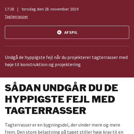
17:28
|
torsdag den 28. november 2019
Tagterrasser
play_circle
AFSPIL
Undgå de hyppigste fejl når du projekterer tagterrasser med
høje til konstruktion og projektering
SÅDAN UNDGÅR DU DE
HYPPIGSTE FEJL MED
TAGTERRASSER
Tagterrasser er en bygningsdel, der vinder mere og mere
frem. Den store belastning på taget stiller høje krav til en