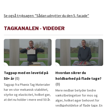
Se også tryksagen: ”Sådan udnytter du den 5. facade”
TAGKANALEN - VIDEOER
lay_circle
play_circle
Tagpap med en levetid på
Hvordan sikrer du
50+ år
(0)
holdbarhed på flade tage?
(0)
Tagpap fra Phønix Tag Materialer
har en stor mekanisk stabilitet,
Mere nedbør betyder bedre
styrke og elasticitet, hvilket gør,
vækstbetingelser for mos og
at det nu holder i mere end 50 år.
alger, hvilket øger behovet for
vedligeholdelse af flade tage. En