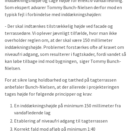
inddækningshøjde og tage højde for effektiv vandafledning.
Som ekspert advarer Tommy Bunch-Nielsen derfor mod en
typisk fejl i forbindelse med inddækningshøjden:
- Der skal indtænkes tilstrækkelig højde ved facade og
terrassedøre. Vi oplever jævnligt tilfælde, hvor man ikke
overholder reglen om, at der skal være 150 millimeter
inddækningshøjde. Problemet forstærkes ofte af kravet om
niveaufri adgang, som resulterer i fugtskader, fordi vandet så
kan løbe tilbage ind mod bygningen, siger Tommy Bunch-
Nielsen.
For at sikre lang holdbarhed og tæthed på tagterrassen
anbefaler Bunch-Nielsen, at der allerede i projekteringen
tages højde for følgende principper og krav:
En inddækningshøjde på minimum 150 millimeter fra
vandafledende lag
Etablering af niveaufri adgang til tagterrassen
Korrekt fald mod afløb på minimum 1:40