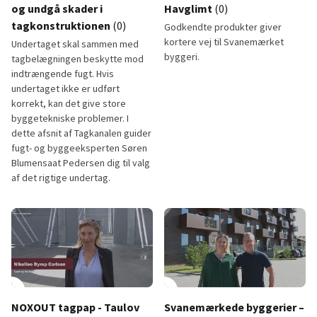
og undgå skader i
Havglimt
(0)
tagkonstruktionen
(0)
Godkendte produkter giver
kortere vej til Svanemærket
Undertaget skal sammen med
byggeri.
tagbelægningen beskytte mod
indtrængende fugt. Hvis
undertaget ikke er udført
korrekt, kan det give store
byggetekniske problemer. I
dette afsnit af Tagkanalen guider
fugt- og byggeeksperten Søren
Blumensaat Pedersen dig til valg
af det rigtige undertag.
Vælg et sikkert undertag og undgå skader i tagkonstruktionen
Svanemærkede byggerier - Hav
lay_circle
10:14
play_circle
NOXOUT tagpap - Taulov
Svanemærkede byggerier –