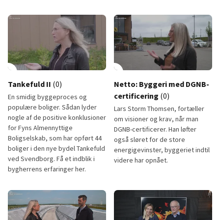
Grønne tage: Få Jonas Kolbes råd til projektering
Tagterrassen: 3 ting du skal hu
lay_circle
play_circle
Tankefuld II
(0)
Netto: Byggeri med DGNB-
certificering
(0)
En smidig byggeproces og
populære boliger. Sådan lyder
Lars Storm Thomsen, fortæller
nogle af de positive konklusioner
om visioner og krav, når man
for Fyns Almennyttige
DGNB-certificerer. Han løfter
Boligselskab, som har opført 44
også sløret for de store
boliger i den nye bydel Tankefuld
energigevinster, byggeriet indtil
ved Svendborg. Få et indblik i
videre har opnået.
bygherrens erfaringer her.
Tankefuld II
Netto: Mere bæredygtigt bygge