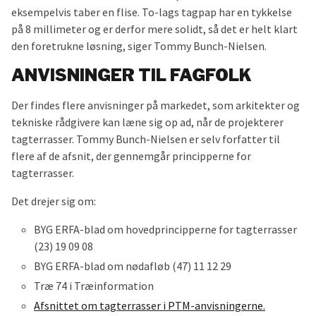
eksempelvis taber en flise. To-lags tagpap har en tykkelse
på 8 millimeter og er derfor mere solidt, så det er helt klart
den foretrukne løsning, siger Tommy Bunch-Nielsen.
ANVISNINGER TIL FAGFOLK
Der findes flere anvisninger på markedet, som arkitekter og
tekniske rådgivere kan læne sig op ad, når de projekterer
tagterrasser. Tommy Bunch-Nielsen er selv forfatter til
flere af de afsnit, der gennemgår principperne for
tagterrasser.
Det drejer sig om:
BYG ERFA-blad om hovedprincipperne for tagterrasser
(23) 19 09 08
BYG ERFA-blad om nødafløb (47) 11 12 29
Træ 74 i Træinformation
Afsnittet om tagterrasser i PTM-anvisningerne.