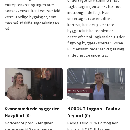
Undertaget skal sammen med
entreprenører og ingeniører.
tagbelægningen beskytte mod
Konsekvensen kan i værste fald
indtrængende fugt. Hvis
være ulovlige bygninger, som
undertaget ikke er udført
man må udskifte tagdækningen
korrekt, kan det give store
på.
byggetekniske problemer. I
dette afsnit af Tagkanalen guider
fugt- og byggeeksperten Søren
Blumensaat Pedersen dig til valg
af det rigtige undertag.
Brandkrav for tagpap
Vælg et sikkert undertag og un
lay_circle
5:45
play_circle
Svanemærkede byggerier -
NOXOUT tagpap - Taulov
Havglimt
(0)
Dryport
(0)
Godkendte produkter giver
Besøg Taulov Dry Port og hør,
kortere vej til Svanemærket
hvordan NOXOUT tagpap