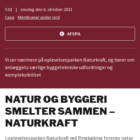
5:01
|
onsdag den 6. oktober 2021
Case
Membraner under jord
play_circle
AFSPIL
Vi ser nærmere på oplevelsesparken Naturkraft, og hører om
anlæggets særlige byggetekniske udfordringer og
kompleksibilitet
NATUR OG BYGGERI
SMELTER SAMMEN –
NATURKRAFT
I oplevelsesparken Naturkraft ved Ringkøbing forenes natur