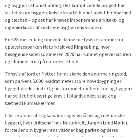
og byggeri i et unikt anlæg. Det komplicerede projekt har
stillet store byggetekniske krav til blandt andet holdbarhed
og tæthed – og det har krævet imponerende arkitekt- og
ingeniørkunst at realisere bygherrens visioner.
En 628 meter lang ringvold danner de fysiske rammer for
oplevelsesparken Naturkraft ved Ringkøbing, hvor
besøgende siden sommeren 2020 har kunnet opleve naturen
og elementerne på nærmeste hold.
Tonsvis af jord er flyttet for at skabe den enorme ringvold,
som parkens 5.000 kvadratmeter store hovedbygning er
bygget direkte ind i. Og netop mødet mellem jord og byggeri
har stillet helt særlige krav til blandt andet statik og
tæthed i klimaskærmen.
I dette afsnit af Tagkanalen tager vi på besøg i det unikke
byggeri, hvor driftschef hos Naturkraft, Jørgen Lund Møller,
fortæller om bygherrens visioner bag parken og deres