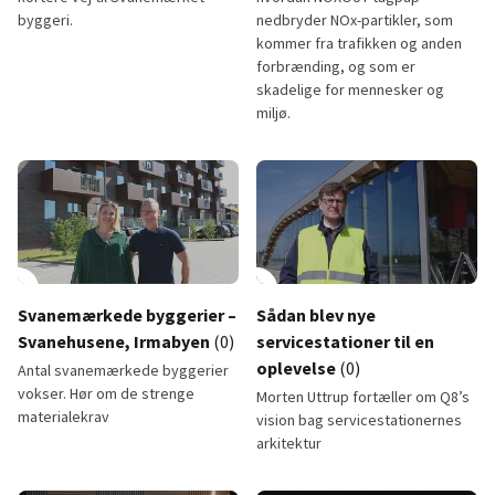
byggeri.
nedbryder NOx-partikler, som
kommer fra trafikken og anden
forbrænding, og som er
skadelige for mennesker og
miljø.
Svanemærkede byggerier - Havglimt
NOXOUT tagpap - Taulov Drypo
lay_circle
2:56
play_circle
Svanemærkede byggerier –
Sådan blev nye
Svanehusene, Irmabyen
(0)
servicestationer til en
oplevelse
(0)
Antal svanemærkede byggerier
vokser. Hør om de strenge
Morten Uttrup fortæller om Q8’s
materialekrav
vision bag servicestationernes
arkitektur
Svanemærkede byggerier – Svanehusene, Irmabyen
Sådan blev nye servicestationer 