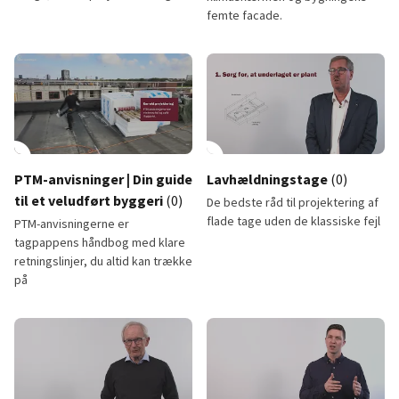
femte facade.
Den byggesagkyndiges 3 typiske fejl
TGA-levetider: Dokumenteret le
lay_circle
2:01
play_circle
PTM-anvisninger | Din guide
Lavhældningstage
(0)
til et veludført byggeri
(0)
De bedste råd til projektering af
flade tage uden de klassiske fejl
PTM-anvisningerne er
tagpappens håndbog med klare
retningslinjer, du altid kan trække
på
PTM-anvisninger | Din guide til et veludført byggeri
Lavhældningstage