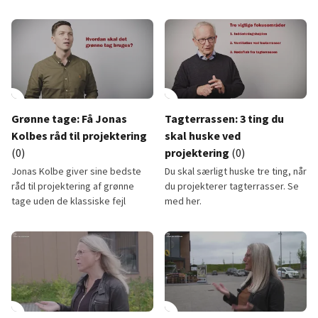
Hældningstag
Parkeringsdæk
lay_circle
2:08
play_circle
Grønne tage: Få Jonas
Tagterrassen: 3 ting du
Kolbes råd til projektering
skal huske ved
(0)
projektering
(0)
Jonas Kolbe giver sine bedste
Du skal særligt huske tre ting, når
råd til projektering af grønne
du projekterer tagterrasser. Se
tage uden de klassiske fejl
med her.
Grønne tage: Få Jonas Kolbes råd til projektering
Tagterrassen: 3 ting du skal hu
lay_circle
play_circle