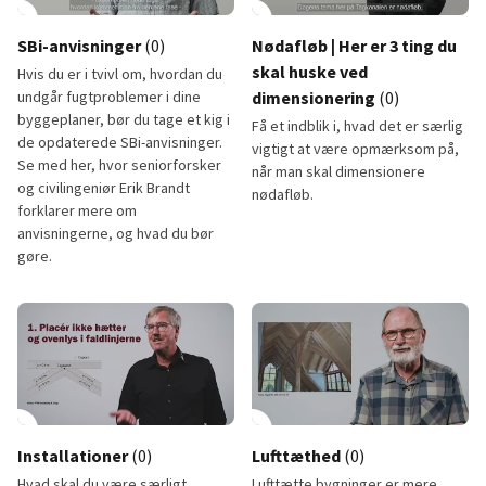
lay_circle
play_circle
SBi-anvisninger
(0)
Nødafløb | Her er 3 ting du
skal huske ved
Hvis du er i tvivl om, hvordan du
undgår fugtproblemer i dine
dimensionering
(0)
byggeplaner, bør du tage et kig i
Få et indblik i, hvad det er særlig
de opdaterede SBi-anvisninger.
vigtigt at være opmærksom på,
Se med her, hvor seniorforsker
når man skal dimensionere
og civilingeniør Erik Brandt
nødafløb.
forklarer mere om
anvisningerne, og hvad du bør
gøre.
SBi-anvisninger
Nødafløb
lay_circle
1:37
play_circle
Installationer
(0)
Lufttæthed
(0)
Hvad skal du være særligt
Lufttætte bygninger er mere