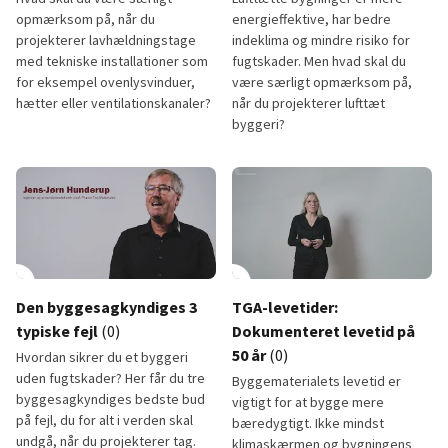
opmærksom på, når du
energieffektive, har bedre
projekterer lavhældningstage
indeklima og mindre risiko for
med tekniske installationer som
fugtskader. Men hvad skal du
for eksempel ovenlysvinduer,
være særligt opmærksom på,
hætter eller ventilationskanaler?
når du projekterer lufttæt
byggeri?
Installationer
Lufttæthed
lay_circle
0:56
play_circle
Den byggesagkyndiges 3
TGA-levetider:
typiske fejl
(0)
Dokumenteret levetid på
50 år
(0)
Hvordan sikrer du et byggeri
uden fugtskader? Her får du tre
Byggematerialets levetid er
byggesagkyndiges bedste bud
vigtigt for at bygge mere
på fejl, du for alt i verden skal
bæredygtigt. Ikke mindst
undgå, når du projekterer tag.
klimaskærmen og bygningens