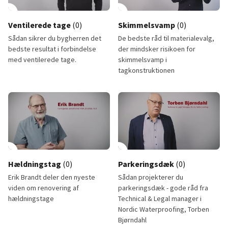
lay_circle
12:18
play_circle
Ventilerede tage
(0)
Skimmelsvamp
(0)
Sådan sikrer du bygherren det
De bedste råd til materialevalg,
bedste resultat i forbindelse
der mindsker risikoen for
med ventilerede tage.
skimmelsvamp i
tagkonstruktionen
Ventilerede tage
Skimmelsvamp
lay_circle
12:18
play_circle
Hældningstag
(0)
Parkeringsdæk
(0)
Erik Brandt deler den nyeste
Sådan projekterer du
viden om renovering af
parkeringsdæk - gode råd fra
hældningstage
Technical & Legal manager i
Nordic Waterproofing, Torben
Bjørndahl