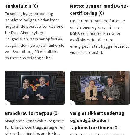
Tankefuld II
(0)
Netto: Byggeri med DGNB-
certificering
(0)
En smidig byggeproces og
populære boliger. Sådan lyder
Lars Storm Thomsen, fortæller
nogle af de positive konklusioner
om visioner og krav, når man
for Fyns Almennyttige
DGNB-certificerer. Han løfter
Boligselskab, som har opført 44
også sløret for de store
boliger i den nye bydel Tankefuld
energigevinster, byggeriet indtil
ved Svendborg. Få et indblik i
videre har opnået.
bygherrens erfaringer her.
Tankefuld II
Netto: Mere bæredygtigt bygge
lay_circle
9:46
play_circle
Brandkrav for tagpap
(0)
Vælg et sikkert undertag
og undgå skader i
Manglende kendskab til reglerne
for brandsikkert tagpaptag er en
tagkonstruktionen
(0)
stor udfordring hos arkitekter,