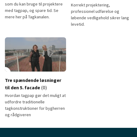
som du kan bruge til projektere
Korrekt projektering,
med tagpap, og spare tid. Se
professionel udførelse og
mere her på Tagkanalen.
løbende vedligehold sikrer lang
levetid.
zoolab
Sådan sikres lang levetid på ta
lay_circle
Tre spændende løsninger
til den 5. facade
(0)
Hvordan tagpap gør det muligt at
udfordre traditionelle
tagkonstruktioner for bygherren
og rådgiveren
Tre spændende løsninger til den 5. facade