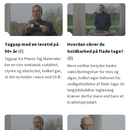
lay_circle
play_circle
Tagpap med en levetid på
Hvordan sikrer du
50+ år
(0)
holdbarhed på flade tage?
(0)
Tagpap fra Phønix Tag Materialer
har en stor mekanisk stabilitet,
Mere nedbør betyder bedre
styrke og elasticitet, hvilket gør,
vækstbetingelser for mos og
at det nu holder i mere end 50 år.
alger, hvilket øger behovet for
vedligeholdelse af flade tage. En
langtidsholdbar tagløsning
kræver derfor mere end bare et
kvalitetsprodukt.
Tagpap med en levetid på 50+ år
Hvordan sikrer du holdbarhed p