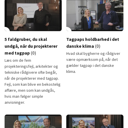
lay_circle
10:46
play_circle
5 faldgruber, du skal
Tagpaps holdbarhed i det
undgå, når du projekterer
danske klima
(0)
med tagpap
(0)
Hvad skal bygherre og rådgiver
være opmærksom på, når det
Læs om de fem
gælder tagpap i det danske
projekteringsfejl, arkitekter og
klima.
tekniske rådgivere ofte begår,
når de projekterer med tagpap.
Fejl, som kan blive en bekostelig
affære, men som kan undgås,
hvis man følger simple
anvisninger.
5 faldgruber, du skal undgå, når du projekterer med tagpap
Tagpaps holdbarhed i det dansk