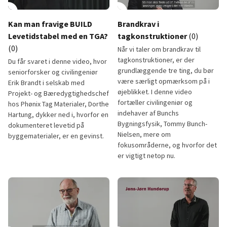
lay_circle
2:33
play_circle
Kan man fravige BUILD
Brandkrav i
Levetidstabel med en TGA?
tagkonstruktioner
(0)
(0)
Når vi taler om brandkrav til
tagkonstruktioner, er der
Du får svaret i denne video, hvor
grundlæggende tre ting, du bør
seniorforsker og civilingeniør
være særligt opmærksom på i
Erik Brandt i selskab med
øjeblikket. I denne video
Projekt- og Bæredygtighedschef
fortæller civilingeniør og
hos Phønix Tag Materialer, Dorthe
indehaver af Bunchs
Hartung, dykker ned i, hvorfor en
Bygningsfysik, Tommy Bunch-
dokumenteret levetid på
Nielsen, mere om
byggematerialer, er en gevinst.
fokusområderne, og hvorfor det
er vigtigt netop nu.
Kan man fravige BUILD Levetidstabel med en TGA?
Brandkrav i tagkonstruktioner
1:01