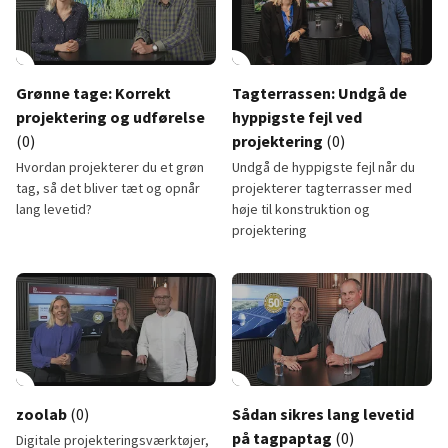
lay_circle
17:28
play_circle
Grønne tage: Korrekt
Tagterrassen: Undgå de
projektering og udførelse
hyppigste fejl ved
(0)
projektering
(0)
Hvordan projekterer du et grøn
Undgå de hyppigste fejl når du
tag, så det bliver tæt og opnår
projekterer tagterrasser med
lang levetid?
høje til konstruktion og
projektering
Grønne tage: Korrekt projektering og udførelse
Tagterrassen: Undgå de hyppigst
lay_circle
8:47
play_circle
zoolab
(0)
Sådan sikres lang levetid
på tagpaptag
(0)
Digitale projekteringsværktøjer,