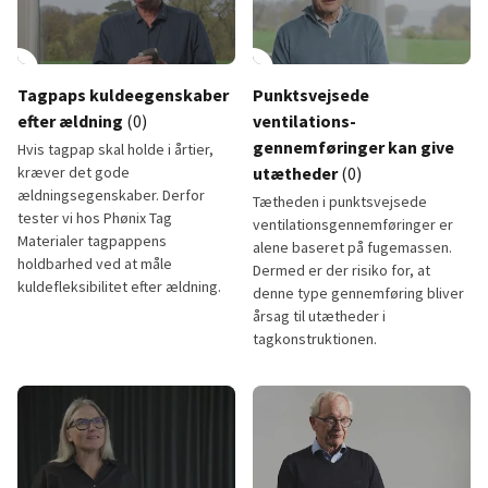
lay_circle
play_circle
Tagpaps kuldeegenskaber
Punktsvejsede
efter ældning
(0)
ventilations-
gennemføringer kan give
Hvis tagpap skal holde i årtier,
kræver det gode
utætheder
(0)
ældningsegenskaber. Derfor
Tætheden i punktsvejsede
tester vi hos Phønix Tag
ventilationsgennemføringer er
Materialer tagpappens
alene baseret på fugemassen.
holdbarhed ved at måle
Dermed er der risiko for, at
kuldefleksibilitet efter ældning.
denne type gennemføring bliver
årsag til utætheder i
tagkonstruktionen.
Tagpaps kuldeegenskaber efter ældning
Punktsvejsede ventilations- g