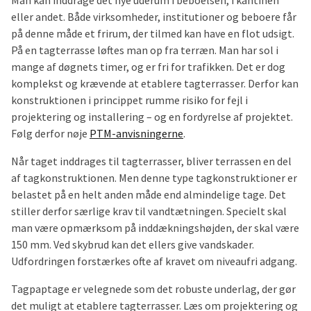
eller andet. Både virksomheder, institutioner og beboere får
på denne måde et frirum, der tilmed kan have en flot udsigt.
På en tagterrasse løftes man op fra terræn. Man har sol i
mange af døgnets timer, og er fri for trafikken. Det er dog
komplekst og krævende at etablere tagterrasser. Derfor kan
konstruktionen i princippet rumme risiko for fejl i
projektering og installering – og en fordyrelse af projektet.
Følg derfor nøje
PTM-anvisningerne
.
Når taget inddrages til tagterrasser, bliver terrassen en del
af tagkonstruktionen. Men denne type tagkonstruktioner er
belastet på en helt anden måde end almindelige tage. Det
stiller derfor særlige krav til vandtætningen. Specielt skal
man være opmærksom på inddækningshøjden, der skal være
150 mm. Ved skybrud kan det ellers give vandskader.
Udfordringen forstærkes ofte af kravet om niveaufri adgang.
Tagpaptage er velegnede som det robuste underlag, der gør
det muligt at etablere tagterrasser. Læs om projektering og