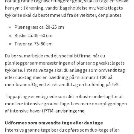
For at grønne taghaver fungerer godt, skal du tage en række
hensyn til dræning, vandtilbageholdelse m.v. Vækstlagets
tykkelse skal du bestemme ud fra de vækster, der plantes:
Plænegræs ca. 20-25 cm
Buske ca. 35-60 cm
Træer ca. 75-80 cm
Du bør samarbejde med et specialistfirma, når du
planlægger sammensætningen af planter og vækstlagets
tykkelse. Intensive tage skal du anlægge som omvendt tag
eller duo-tag med en hældning på minimum 1:100 på
membranen. Og ved et retvendt tag en hældning på 1:40.
Tagpaptage er velegnede som det robuste underlag for at
montere intensive grønne tage. Læs mere om opbygningen
af intensive haver i
PTM-anvisningerne
.
Udformes som omvendte tage eller duotage
Intensive grønne tage bør du opføre som duo-tage eller