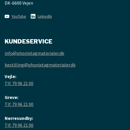
DK-6600 Vejen
YouTube
LinkedIn
KUNDESERVICE
info@phonixtagmaterialer.dk
bestilling@phonixtagmaterialer.dk
Vejle:
Tlf. 79 96 21 00
Greve:
Tlf. 79 96 21 00
Nørresundby:
Tlf. 79 96 21 00