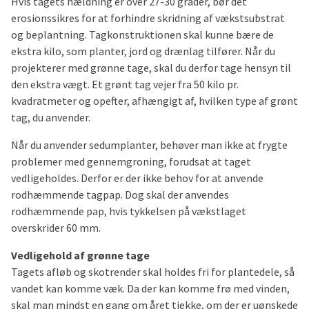
Hvis tagets hældning er over 27-30 grader, bør det
erosionssikres for at forhindre skridning af vækstsubstrat
og beplantning. Tagkonstruktionen skal kunne bære de
ekstra kilo, som planter, jord og drænlag tilfører. Når du
projekterer med grønne tage, skal du derfor tage hensyn til
den ekstra vægt. Et grønt tag vejer fra 50 kilo pr.
kvadratmeter og opefter, afhængigt af, hvilken type af grønt
tag, du anvender.
Når du anvender sedumplanter, behøver man ikke at frygte
problemer med gennemgroning, forudsat at taget
vedligeholdes. Derfor er der ikke behov for at anvende
rodhæmmende tagpap. Dog skal der anvendes
rodhæmmende pap, hvis tykkelsen på vækstlaget
overskrider 60 mm.
Vedligehold af grønne tage
Tagets afløb og skotrender skal holdes fri for plantedele, så
vandet kan komme væk. Da der kan komme frø med vinden,
skal man mindst en gang om året tjekke, om der er uønskede