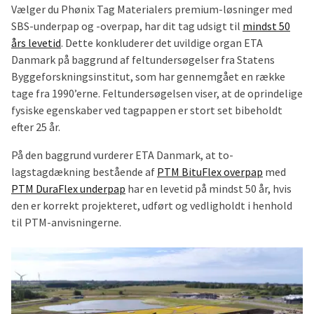
Vælger du Phønix Tag Materialers premium-løsninger med
SBS-underpap og -overpap, har dit tag udsigt til
mindst 50
års levetid
. Dette konkluderer det uvildige organ ETA
Danmark på baggrund af feltundersøgelser fra Statens
Byggeforskningsinstitut, som har gennemgået en række
tage fra 1990’erne. Feltundersøgelsen viser, at de oprindelige
fysiske egenskaber ved tagpappen er stort set bibeholdt
efter 25 år.
På den baggrund vurderer ETA Danmark, at to-
lagstagdækning bestående af
PTM BituFlex overpap
med
PTM DuraFlex underpap
har en levetid på mindst 50 år, hvis
den er korrekt projekteret, udført og vedligholdt i henhold
til PTM-anvisningerne.