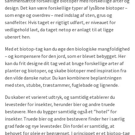
sammensætte forskellige biotoper med forskellige arter og
design. Det kan være forskellige typer af lysåbne biotoper –
som enge og overdrev – med indslag af sten, grus og
sandfelter. Hvis taget er rigtigt udført, er niveauet for
vedligehold lavt, da taget netop er anlagt til at ligge
uberørt hen.
Med et biotop-tag kan du øge den biologiske mangfoldighed
– og kompensere for den jord, som er blevet bebygget. Her
kan du frit designe dit tag ved at bruge forskellige arter af
planter og biotoper, og skabe biotoper med inspiration fra
den vilde danske natur. Du kan kombinere beplantningen
med sten, stubbe, træstammer, fuglebade og lignende.
Du skaber et varieret udtryk, og samtidig etablerer du
levesteder for insekter, herunder bier og andre truede
bestøvere. Men du bygger samtidig også et ”hotel” for
insekter. Truede bier og andre bestøvere finder her i særlig
grad føde og nye levesteder. Din fordel er samtidig, at
behovet for pleje er begrænset. I princippet er et biotop-tag