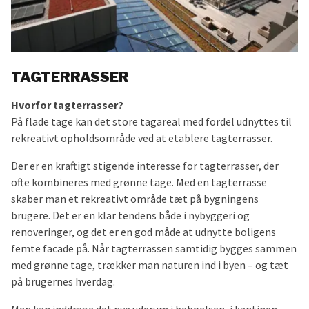
TAGTERRASSER
Hvorfor tagterrasser?
På flade tage kan det store tagareal med fordel udnyttes til
rekreativt opholdsområde ved at etablere tagterrasser.
Der er en kraftigt stigende interesse for tagterrasser, der
ofte kombineres med grønne tage. Med en tagterrasse
skaber man et rekreativt område tæt på bygningens
brugere. Det er en klar tendens både i nybyggeri og
renoveringer, og det er en god måde at udnytte boligens
femte facade på. Når tagterrassen samtidig bygges sammen
med grønne tage, trækker man naturen ind i byen – og tæt
på brugernes hverdag.
Man kan inddrage det nye uderum i beboelsen, i kantinen