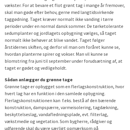
vækster. For at bevare et flot grønt tag i mange år fremover,
skal man gøde efter behov, gerne med langtidsvirkende
taggødning. Taget kræver normalt ikke vanding i tørre
perioder under en normal dansk sommer. De tørketolerante
sedumplanter og jordlagets opbygning vælges, så taget
normalt ikke behøver at blive vandet. Taget følger
årstidernes skiften, og derfor vil man om foråret kunne se,
hvordan planterne spirer og vokser. Man vil kunne se
blomstring fra juni til september under forudsætning af, at
taget er gødet og vedligeholdt.
Sådan anlægger du grønne tage
Grønne tage er opbygget som en flerlagskonstruktion, hvor
hvert lag har en funktion i den samlede opbygning.
Flerlagskonstruktionen kan f.eks. bestå af den bærende
konstruktion, dampspærre, varmeisolering, tagdækning,
beskyttelseslag, vandafledningsplade, evt. filterlag,
vækstmedie og vegetation. Som bygherre, rådgiver og
udførende skal du være særligt opmærksom på