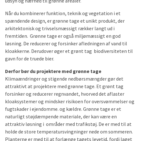
udsyn og nærhed til grønne arealer.
Når du kombinerer funktion, teknik og vegetation i et
spændende design, er grønne tage et unikt produkt, der
arkitektonisk og trivselsmæssigt rækker langt ud i
fremtiden. Grønne tage er også miljømæssigt en god
løsning. De reducerer og forsinker afledningen af vand til
kloakkerne. Derudover øger et grønt tag biodiversiteten til
gavn for de truede bier.
Derfor bør du projektere med grønne tage
Klimaændringer og stigende nedbørsmængder gør det
attraktivt at projektere med grønne tage. Et grønt tag
forsinker og reducerer regnvandet, hvorved det aflaster
kloaksystemer og mindsker risikoen for oversvømmelser og
fugtskader i ejendomme. og kældre. Grønne tage er et
naturligt støjdæmpende materiale, der kan være en
attraktiv løsning i områder med trafikstøj. De er med til at
holde de store temperatursvingninger nede om sommeren.
Planterne er med til at forlænge tagets levetid, fordi laget