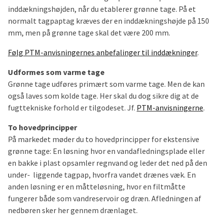
inddækningshøjden, når du etablerer grønne tage. På et
normalt tagpaptag kræves der en inddækningshøjde på 150
mm, men på grønne tage skal det være 200 mm.
Følg PTM-anvisningernes anbefalinger til inddækninger
.
Udformes som varme tage
Grønne tage udføres primært som varme tage. Men de kan
også laves som kolde tage. Her skal du dog sikre dig at de
fugttekniske forhold er tilgodeset. Jf.
PTM-anvisningerne
.
To hovedprincipper
På markedet møder du to hovedprincipper for ekstensive
grønne tage: En løsning hvor en vandafledningsplade eller
en bakke i plast opsamler regnvand og leder det ned på den
under- liggende tagpap, hvorfra vandet drænes væk. En
anden løsning er en måtteløsning, hvor en filtmåtte
fungerer både som vandreservoir og dræn. Afledningen af
nedbøren sker her gennem drænlaget.