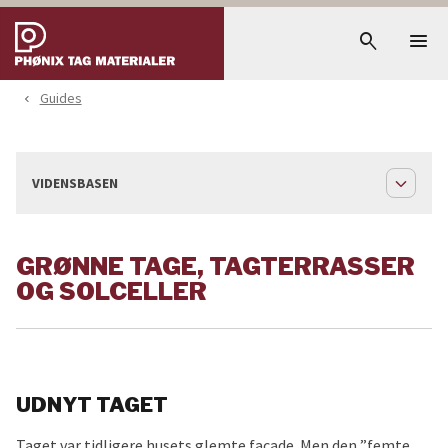
menu
search
Guides
navigate_before
expand_less
VIDENSBASEN
GRØNNE TAGE, TAGTERRASSER
OG SOLCELLER
UDNYT TAGET
Taget var tidligere husets glemte facade. Men den ”femte