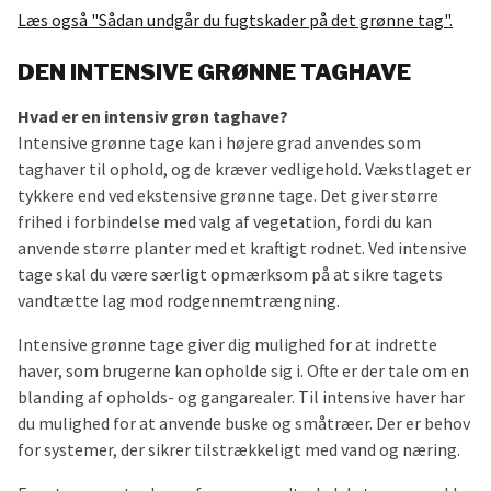
Læs også "Sådan undgår du fugtskader på det grønne tag".
DEN INTENSIVE GRØNNE TAGHAVE
Hvad er en intensiv grøn taghave?
Intensive grønne tage kan i højere grad anvendes som
taghaver til ophold, og de kræver vedligehold. Vækstlaget er
tykkere end ved ekstensive grønne tage. Det giver større
frihed i forbindelse med valg af vegetation, fordi du kan
anvende større planter med et kraftigt rodnet. Ved intensive
tage skal du være særligt opmærksom på at sikre tagets
vandtætte lag mod rodgennemtrængning.
Intensive grønne tage giver dig mulighed for at indrette
haver, som brugerne kan opholde sig i. Ofte er der tale om en
blanding af opholds- og gangarealer. Til intensive haver har
du mulighed for at anvende buske og småtræer. Der er behov
for systemer, der sikrer tilstrækkeligt med vand og næring.