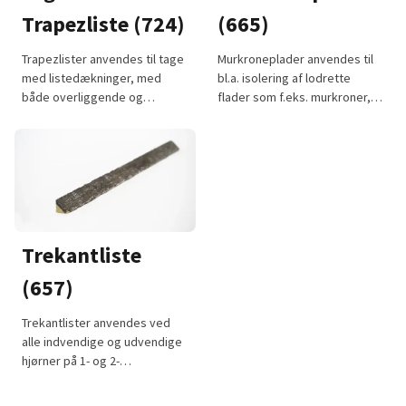
Trapezliste
(724)
(665)
Trapezlister anvendes til tage
Murkroneplader anvendes til
med listedækninger, med
bl.a. isolering af lodrette
både overliggende og
flader som f.eks. murkroner,
underliggende kappe.
ventilationshuse, m.m.
Trapezlistens
Murkronepladens
produktinformation er
produktinformation er
deklareret til Nordisk
deklareret til Nordisk
Miljømærkning Nybyggeri jf.
Miljømærkning Nybyggeri jf.
generation 3 og 4. Produktet
generation 3 og 4. Produktet
er ikke certificeret med
er ikke certificeret med
Svanemærket.
Svanemærket.
Trekantliste
(657)
Trekantlister anvendes ved
alle indvendige og udvendige
hjørner på 1- og 2-
lagsdækninger, hvor
tagpappen føres op ad