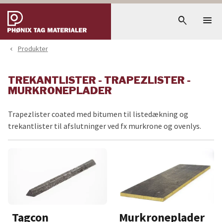
menu
search
Produkter
navigate_before
TREKANTLISTER - TRAPEZLISTER -
MURKRONEPLADER
Trapezlister coated med bitumen til listedækning og
trekantlister til afslutninger ved fx murkrone og ovenlys.
Tagcon
Murkroneplader