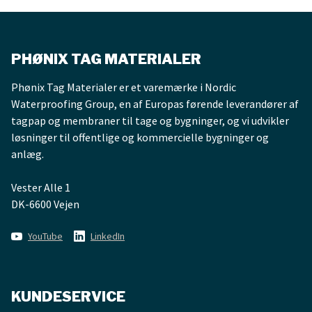
lodrette inddækninger, bl.a.
murkroner eller inddækninger
ved ovenlysvinduer m.m.
Trekantlistens
PHØNIX TAG MATERIALER
produktinformation er
deklareret til Nordisk
Phønix Tag Materialer er et varemærke i Nordic
Miljømærkning Nybyggeri jf.
Waterproofing Group, en af Europas førende leverandører af
generation 3 og 4. Produktet
tagpap og membraner til tage og bygninger, og vi udvikler
er ikke certificeret med
løsninger til offentlige og kommercielle bygninger og
Svanemærket.
anlæg.
Vester Alle 1
DK-6600 Vejen
YouTube
LinkedIn
KUNDESERVICE