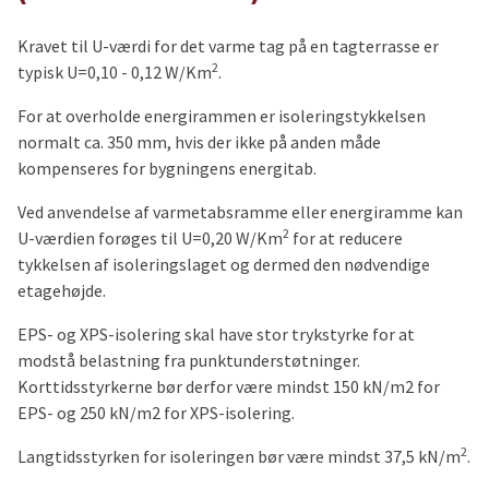
Kravet til U-værdi for det varme tag på en tagterrasse er
2
typisk U=0,10 - 0,12 W/Km
.
For at overholde energirammen er isoleringstykkelsen
normalt ca. 350 mm, hvis der ikke på anden måde
kompenseres for bygningens energitab.
Ved anvendelse af varmetabsramme eller energiramme kan
2
U-værdien forøges til U=0,20 W/Km
for at ­re­ducere
tykkelsen af isoleringslaget og dermed den nødvendige
etagehøjde.
EPS- og XPS-isolering skal have stor trykstyrke for at
modstå belastning fra punktunderstøtninger.
Korttidsstyrkerne bør derfor være mindst 150 kN/m2 for
EPS- og 250 kN/m2 for XPS-isolering.
2
Langtidsstyrken for isoleringen bør være mindst 37,5 kN/m
.