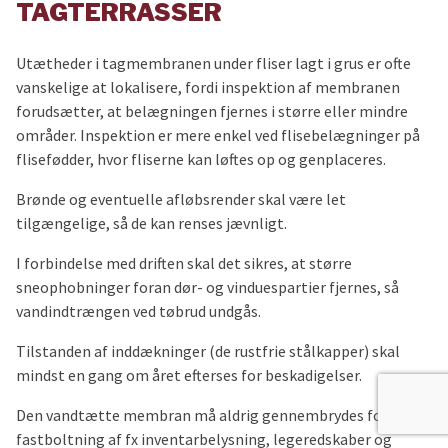
TAGTERRASSER
Utætheder i tagmembranen under fliser lagt i grus er ofte
vanskelige at lokalisere, fordi inspektion af membranen
forudsætter, at belægningen fjernes i større eller mindre
områder. Inspektion er mere enkel ved flisebelægninger på
flisefødder, hvor fliserne kan løftes op og genplaceres.
Brønde og eventuelle afløbsrender skal være let
tilgængelige, så de kan renses jævnligt.
I forbindelse med driften skal det sikres, at større
sneophobninger foran dør- og vinduespartier fjernes, så
vandindtrængen ved tøbrud undgås.
Tilstanden af inddækninger (de rustfrie stålkapper) skal
mindst en gang om året efterses for beskadigelser.
Den vandtætte membran må aldrig gennembrydes for
fastboltning af fx inventarbelysning, legeredskaber og