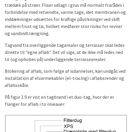
trædæk på strøer. Fliser udlagt i grus må normalt frarådes i
forbindelse med retvendte, varme tage, idet membranen og
inddækninger udsættes for kraftige påvirkninger ved skift
mellem frost og tø, hvilket medfører stor risiko for revner
og vandindtrængning.
Tagvand fra overliggende tagarealer og terrasser skal ledes
direkte til ”egne afløb”. Det vil sige, at de ikke må ledes ned
til (og ophobes på) underliggende terrassearealer.
Blokering af afløb, som følge af isdannelser, kan undgås ved
installation af elvarmekabler (el-tracing) i afløbsrender og
afløbsskåle.
På figur 1.9 er vist en tagbrønd i et duo-tag, hvor der er
flanger for afløb i to niveauer: