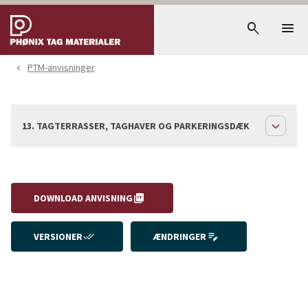
menu
search
PTM-anvisninger
navigate_before
expand_less
13. TAGTERRASSER, TAGHAVER OG PARKERINGSDÆK
picture_as_pdf
DOWNLOAD ANVISNING
done_all
edit_note
VERSIONER
ÆNDRINGER