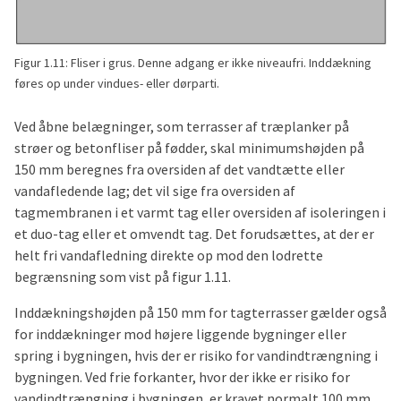
Figur 1.11: Fliser i grus. Denne adgang er ikke niveaufri. Inddækning
føres op under vindues- eller dørparti.
Ved åbne belægninger, som terrasser af træplanker på
strøer og betonfliser på fødder, skal minimumshøjden på
150 mm beregnes fra oversiden af det vandtætte eller
vandafledende lag; det vil sige fra oversiden af
tagmembranen i et varmt tag eller oversiden af isoleringen i
et duo-tag eller et omvendt tag. Det forudsættes, at der er
helt fri vandafledning direkte op mod den lodrette
begrænsning som vist på figur 1.11.
Inddækningshøjden på 150 mm for tagterrasser gælder også
for inddækninger mod højere liggende bygninger eller
spring i bygningen, hvis der er risiko for vandindtrængning i
bygningen. Ved frie forkanter, hvor der ikke er risiko for
vandindtrængning i bygningen, er kravet normalt 100 mm,