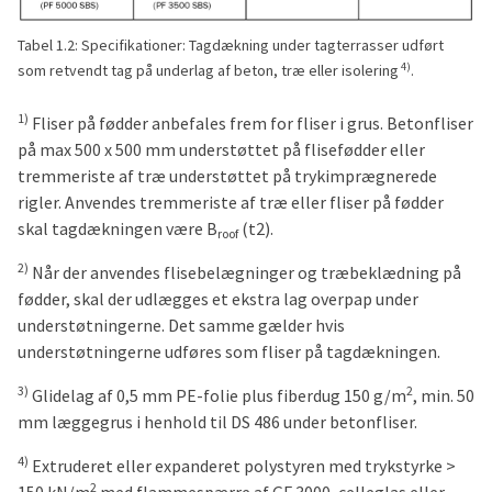
Tabel 1.2: Specifikationer: Tagdækning under tagterrasser udført
4)
som retvendt tag på underlag af beton, træ eller isolering
.
1)
Fliser på fødder anbefales frem for fliser i grus. Betonfliser
på max 500 x 500 mm understøttet på flisefødder eller
tremmeriste af træ understøttet på trykimprægnerede
rigler. Anvendes tremmeriste af træ eller fliser på fødder
skal tagdækningen være B
(t2).
roof
2)
Når der anvendes flisebelægninger og træbeklædning på
fødder, skal der udlægges et ekstra lag overpap under
understøtningerne. Det samme gælder hvis
understøtningerne udføres som fliser på tagdækningen.
3)
2
Glidelag af 0,5 mm PE-folie plus fiberdug 150 g/m
, min. 50
mm læggegrus i henhold til DS 486 under betonfliser.
4)
Extruderet eller expanderet polystyren med trykstyrke >
2