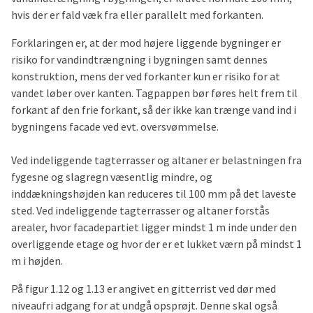
hvis der er fald væk fra eller parallelt med forkanten.
Forklaringen er, at der mod højere liggende bygninger er
risiko for vandindtrængning i bygningen samt dennes
konstruktion, mens der ved forkanter kun er risiko for at
vandet løber over kanten. Tagpappen bør føres helt frem til
forkant af den frie forkant, så der ikke kan trænge vand ind i
bygningens facade ved evt. oversvømmelse.
Ved indeliggende tagterrasser og altaner er belastningen fra
fygesne og slagregn væsentlig mindre, og
inddækningshøjden kan reduceres til 100 mm på det laveste
sted. Ved indeliggende tagterrasser og altaner forstås
arealer, hvor facadepartiet ligger mindst 1 m inde under den
overliggende etage og hvor der er et lukket værn på mindst 1
m i højden.
På figur 1.12 og 1.13 er angivet en gitterrist ved dør med
niveaufri adgang for at undgå opsprøjt. Denne skal også