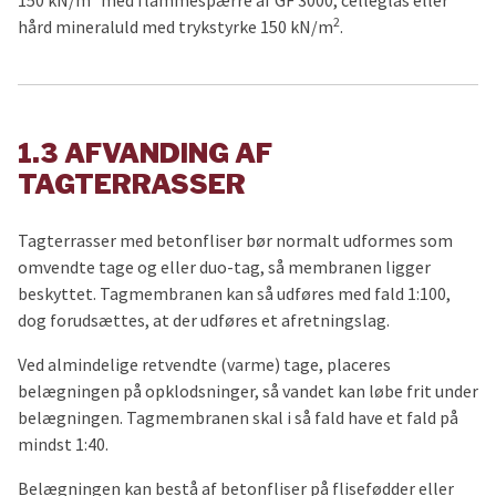
150 kN/m
med flammespærre af GF 3000, celleglas eller
2
hård mineraluld med trykstyrke 150 kN/m
.
1.3 AFVANDING AF
TAGTERRASSER
Tagterrasser med betonfliser bør normalt udformes som
omvendte tage og eller duo-tag, så membranen ligger
beskyttet. Tagmembranen kan så udføres med fald 1:100,
dog forudsættes, at der udføres et afretningslag.
Ved almindelige retvendte (varme) tage, placeres
belægningen på opklodsninger, så vandet kan løbe frit under
belægningen. Tagmembranen skal i så fald have et fald på
mindst 1:40.
Belægningen kan bestå af betonfliser på flisefødder eller