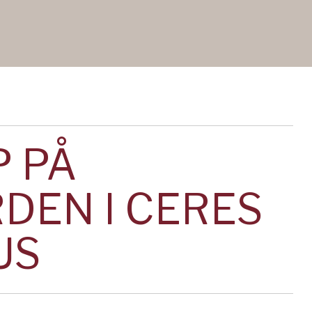
P PÅ
DEN I CERES
US