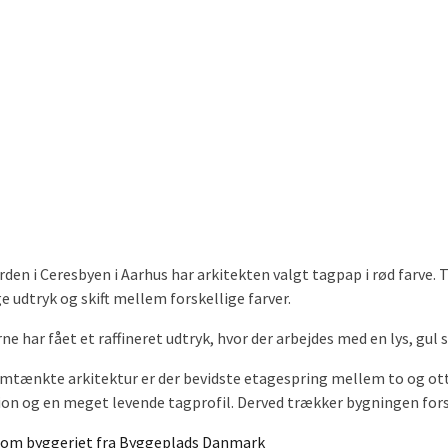
rden i Ceresbyen i Aarhus har arkitekten valgt tagpap i rød farve
e udtryk og skift mellem forskellige farver.
ne har fået et raffineret udtryk, hvor der arbejdes med en lys, gu
mtænkte arkitektur er der bevidste etagespring mellem to og otte 
tion og en meget levende tagprofil. Derved trækker bygningen for
l om byggeriet fra Byggeplads Danmark