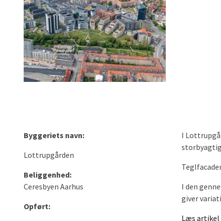
Byggeriets navn:
I Lottrupgå
storbyagtig
Lottrupgården
Teglfacader
Beliggenhed:
Ceresbyen Aarhus
I den genne
giver varia
Opført:
Læs artike