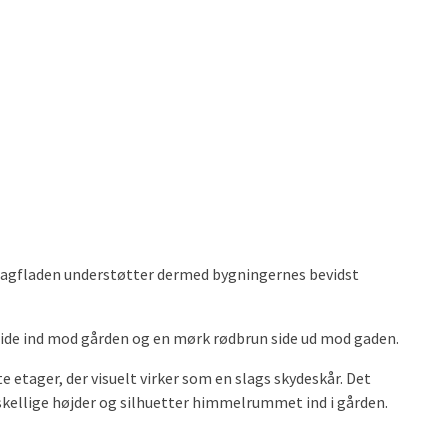
. Tagfladen understøtter dermed bygningernes bevidst
l side ind mod gården og en mørk rødbrun side ud mod gaden.
etager, der visuelt virker som en slags skydeskår. Det
skellige højder og silhuetter himmelrummet ind i gården.