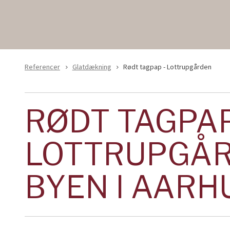
Referencer
Glatdækning
Rødt tagpap - Lottrupgården
navigate_next
navigate_next
RØDT TAGPA
LOTTRUPGÅR
BYEN I AARH