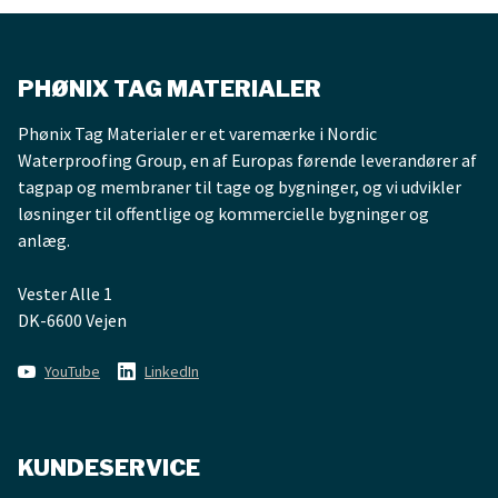
Invitation. 2-dages seminar om fugt - november 2026
Præcise LCA’er p
PHØNIX TAG MATERIALER
Phønix Tag Materialer er et varemærke i Nordic
Waterproofing Group, en af Europas førende leverandører af
tagpap og membraner til tage og bygninger, og vi udvikler
løsninger til offentlige og kommercielle bygninger og
anlæg.
Vester Alle 1
DK-6600 Vejen
YouTube
LinkedIn
KUNDESERVICE