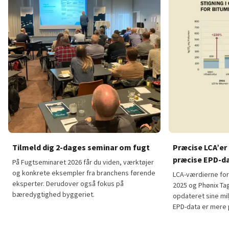
Tilmeld dig 2-dages seminar om fugt
Præcise LCA’er
præcise EPD-d
På Fugtseminaret 2026 får du viden, værktøjer
og konkrete eksempler fra branchens førende
LCA-værdierne for
eksperter. Derudover også fokus på
2025 og Phønix Tag
bæredygtighed byggeriet.
opdateret sine mil
EPD-data er mere p