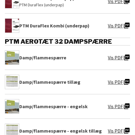
picture_as_pdf
Vis PDF
PTM DuraFlex (underpap)
picture_as_pdf
PTM DuraFlex Kombi (underpap)
Vis PDF
PTM AEROTÆT 32 DAMPSPÆRRE
picture_as_pdf
Damp/flammespærre
Vis PDF
picture_as_pdf
Damp/flammespærre tillæg
Vis PDF
picture_as_pdf
Damp/flammespærre - engelsk
Vis PDF
picture_as_pdf
Damp/flammespærre - engelsk tillæg
Vis PDF