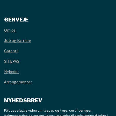
GENVEJE
Om os
Job og karriere
Garanti
SITEPAS
Nyheder
Arrangementer
NYHEDSBREV
Få byggefaglig viden om tagpap og tage, certificeringer,
dokumentation og nyt om vores værktøjer til projektering direkte i