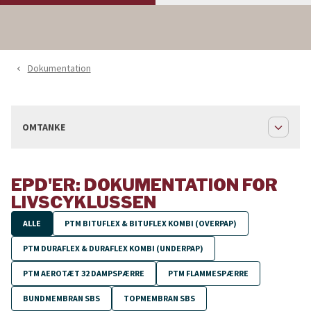
Dokumentation
navigate_before
expand_less
OMTANKE
EPD'ER: DOKUMENTATION FOR
LIVSCYKLUSSEN
ALLE
PTM BITUFLEX & BITUFLEX KOMBI (OVERPAP)
PTM DURAFLEX & DURAFLEX KOMBI (UNDERPAP)
PTM AEROTÆT 32 DAMPSPÆRRE
PTM FLAMMESPÆRRE
BUNDMEMBRAN SBS
TOPMEMBRAN SBS