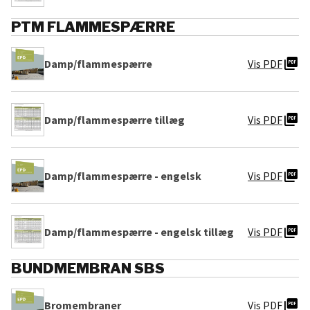
PTM FLAMMESPÆRRE
picture_as_pdf
Damp/flammespærre
Vis PDF
picture_as_pdf
Damp/flammespærre tillæg
Vis PDF
picture_as_pdf
Damp/flammespærre - engelsk
Vis PDF
picture_as_pdf
Damp/flammespærre - engelsk tillæg
Vis PDF
BUNDMEMBRAN SBS
picture_as_pdf
Bromembraner
Vis PDF