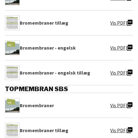
picture_as_pdf
Bromembraner tillæg
Vis PDF
picture_as_pdf
Bromembraner - engelsk
Vis PDF
picture_as_pdf
Bromembraner - engelsk tillæg
Vis PDF
TOPMEMBRAN SBS
picture_as_pdf
Bromembraner
Vis PDF
picture_as_pdf
Bromembraner tillæg
Vis PDF