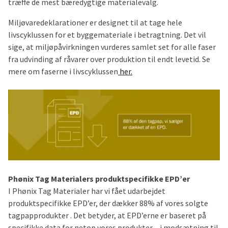
træffe de mest bæredygtige materialevalg.
Miljøvaredeklarationer er designet til at tage hele
livscyklussen for et byggemateriale i betragtning. Det vil
sige, at miljøpåvirkningen vurderes samlet set for alle faser
fra udvinding af råvarer over produktion til endt levetid. Se
mere om faserne i livscyklussen
her.
Phønix Tag Materialers produktspecifikke EPD’er
I Phønix Tag Materialer har vi fået udarbejdet
produktspecifikke EPD’er, der dækker 88% af vores solgte
tagpapprodukter . Det betyder, at EPD’erne er baseret på
specifikke data for netop vores produkter – i modsætning til