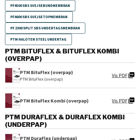
PF4500 SBS SVEJSEBUNDMEMBRAN
PF4600 SBS SVEJSETOPMEMBRAN
PF 2300 SPLIT SBS UNDERTAGSMEMBRAN
PTM HALOTEN STEEL UNDERTAG
PTM BITUFLEX & BITUFLEX KOMBI
(OVERPAP)
PTM BituFlex (overpap)
picture_as_pdf
Vis PDF
PTM BituFlex (overpap)
picture_as_pdf
PTM BituFlex Kombi (overpap)
Vis PDF
PTM DURAFLEX & DURAFLEX KOMBI
(UNDERPAP)
PTM DuraFlex (underpap)