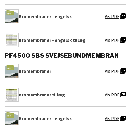
picture_as_pdf
Bromembraner - engelsk
Vis PDF
picture_as_pdf
Bromembraner - engelsk tillæg
Vis PDF
PF4500 SBS SVEJSEBUNDMEMBRAN
picture_as_pdf
Bromembraner
Vis PDF
picture_as_pdf
Bromembraner tillæg
Vis PDF
picture_as_pdf
Bromembraner - engelsk
Vis PDF