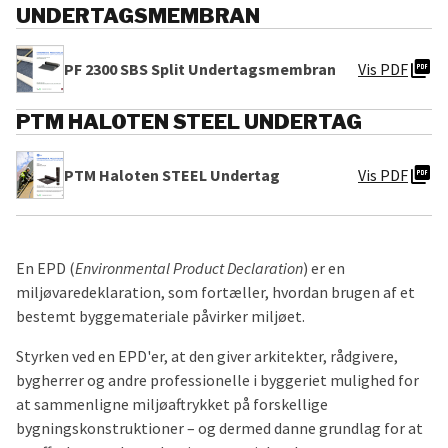
UNDERTAGSMEMBRAN
picture_as_pdf
PF 2300 SBS Split Undertagsmembran
Vis PDF
PTM HALOTEN STEEL UNDERTAG
picture_as_pdf
PTM Haloten STEEL Undertag
Vis PDF
En EPD (
Environmental Product Declaration
) er en
miljøvaredeklaration, som fortæller, hvordan brugen af et
bestemt byggemateriale påvirker miljøet.
Styrken ved en EPD'er, at den giver arkitekter, rådgivere,
bygherrer og andre professionelle i byggeriet mulighed for
at sammenligne miljøaftrykket på forskellige
bygningskonstruktioner – og dermed danne grundlag for at