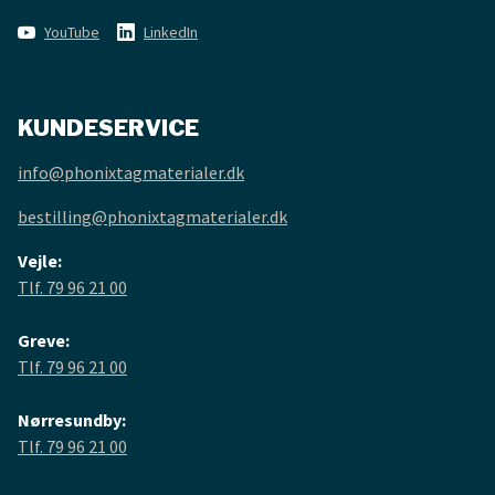
YouTube
LinkedIn
KUNDESERVICE
info@phonixtagmaterialer.dk
bestilling@phonixtagmaterialer.dk
Vejle:
Tlf. 79 96 21 00
Greve:
Tlf. 79 96 21 00
Nørresundby:
Tlf. 79 96 21 00