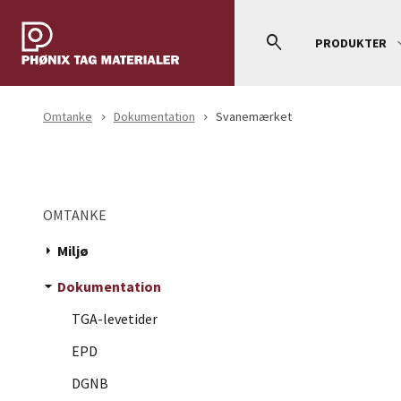
search
expan
PRODUKTER
Omtanke
Dokumentation
Svanemærket
navigate_next
navigate_next
OMTANKE
arrow_drop_down
Miljø
arrow_drop_down
Dokumentation
TGA-levetider
EPD
DGNB