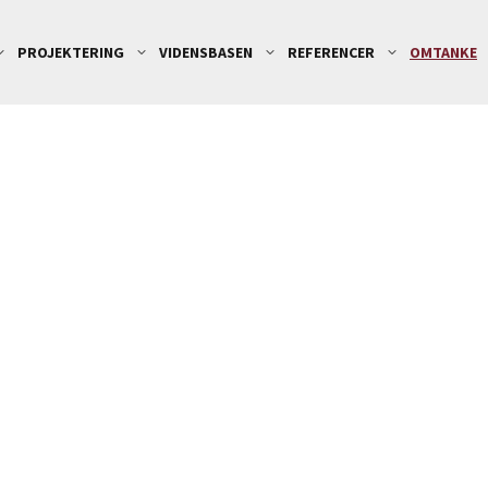
d_more
expand_more
expand_more
expand_more
e
PROJEKTERING
VIDENSBASEN
REFERENCER
OMTANKE